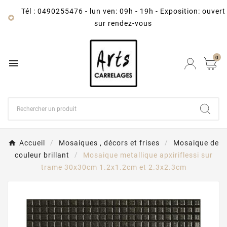
Tél : 0490255476
-
lun ven: 09h - 19h - Exposition: ouvert

sur rendez-vous
0

Accueil
Mosaiques , décors et frises
Mosaique de
couleur brillant
Mosaique metallique apxiriflessi sur
trame 30x30cm 1.2x1.2cm et 2.3x2.3cm