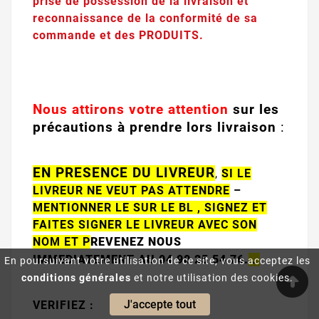
prise de possession de la livraison et
reconnaissance de la conformité de sa
commande et des PRODUITS.
Nous attirons votre attention
sur les
précautions à prendre lors livraison
:
EN PRESENCE DU LIVREUR
,
SI LE
LIVREUR NE VEUT PAS ATTENDRE
–
MENTIONNER LE SUR LE BL , SIGNEZ ET
FAITES SIGNER L
E LIVREUR AVEC SON
NOM ET P
REVENEZ NOUS
IMMEDIATEMENT AU 04 90 25 54 76.
.
En poursuivant votre utilisation de ce site, vous acceptez les
conditions générales
et notre utilisation des cookies.
J'accepte tout
VERIFIEZ :