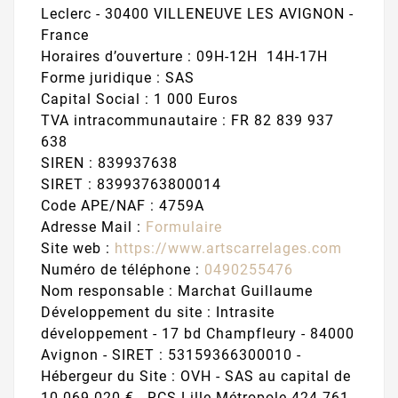
Leclerc - 30400 VILLENEUVE LES AVIGNON -
France
Horaires d’ouverture : 09H-12H 14H-17H
Forme juridique : SAS
Capital Social : 1 000 Euros
TVA intracommunautaire : FR 82 839 937
638
SIREN : 839937638
SIRET : 83993763800014
Code APE/NAF : 4759A
Adresse Mail :
Formulaire
Site web :
https://www.artscarrelages.com
Numéro de téléphone :
0490255476
Nom responsable : Marchat Guillaume
Développement du site : Intrasite
développement - 17 bd Champfleury - 84000
Avignon - SIRET : 53159366300010 -
Hébergeur du Site : OVH - SAS au capital de
10 069 020 € - RCS Lille Métropole 424 761