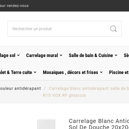
 sur rendez-vous
lage sol
Carrelage mural
Salle de bain & Cuisine
Sè
alet & Terre cuite
Mosaiques , décors et frises
Piscine et
couleur antidérapant
Carrelage blanc antidérapant salle d
R10 VOX RF ghiaccio
Carrelage Blanc Anti
Sol De Douche 20x2