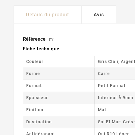
Détails du produit
Avis
Référence
m²
Fiche technique
Couleur
Gris Clair, Argen
Forme
Carré
Format
Petit Format
Epaisseur
Inférieur À 9mm
Finition
Mat
Destination
Sol Et Mur: Grè
Antidérapant
Oui R10 Léger