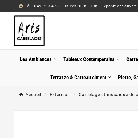

Tél : 0490255476
-
lun ven: 09h - 19h - Exposition: ouvert
Les Ambiances
Tableaux Contemporains
Carre
Terrazzo & Carreau ciment
Pierre, G
Accueil
Extérieur
Carrelage et mosaique de 