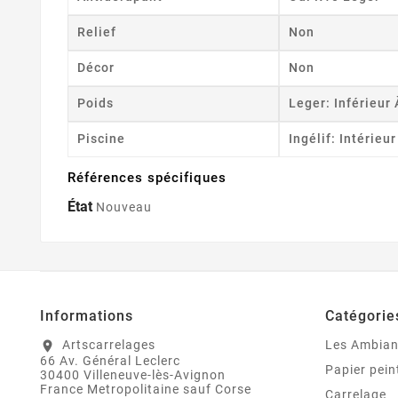
Relief
Non
Décor
Non
Poids
Leger: Inférieur
Piscine
Ingélif: Intérieu
Références spécifiques
État
Nouveau
Informations
Catégorie
Artscarrelages
Les Ambia
location_on
66 Av. Général Leclerc
Papier pein
30400 Villeneuve-lès-Avignon
France Metropolitaine sauf Corse
Carrelage