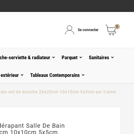
0
Se connecter
che-serviette & radiateur
Parquet
Sanitaires
 extérieur
Tableaux Contemporains
e bain sol de douche 20x20cm 10x10cm 5x5cm sur trame
dérapant Salle De Bain
0cm 10x10cm 5x5cm