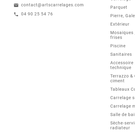
contact@artscarrelages.com
email
Parquet
04 90 25 54 76
call
Pierre, Gale
Extérieur
Mosaiques ,
frises
Piscine
Sanitaires
Accessoire 
technique
Terrazzo &
ciment
Tableaux C
Carrelage s
Carrelage 
Salle de ba
Sèche-servi
radiateur