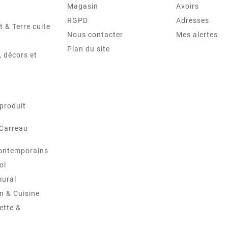
Magasin
Avoirs
RGPD
Adresses
t & Terre cuite
Nous contacter
Mes alertes
Plan du site
 décors et
produit
 Carreau
ontemporains
ol
mural
in & Cuisine
ette &