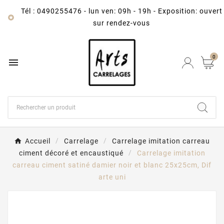
Tél : 0490255476
-
lun ven: 09h - 19h - Exposition: ouvert

sur rendez-vous
0

Accueil
Carrelage
Carrelage imitation carreau
ciment décoré et encaustiqué
Carrelage imitation
carreau ciment satiné damier noir et blanc 25x25cm, Dif
arte uni