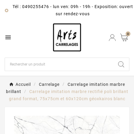
Tél : 0490255476
-
lun ven: 09h - 19h - Exposition: ouvert

sur rendez-vous
0

Accueil
Carrelage
Carrelage imitation marbre
brillant
Carrelage imitation marbre rectifié poli brillant
grand format, 75x75cm et 60x120cm géoxkairos blanc