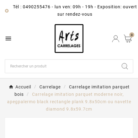
Tél : 0490255476
-
lun ven: 09h - 19h - Exposition: ouvert

sur rendez-vous
0

Accueil
Carrelage
Carrelage imitation parquet
bois
Carrelage imitation parquet moderne noir,
apegpalermo black rectangle plank 9.8x50cm ou navette
diamond 9.8x59.7cm