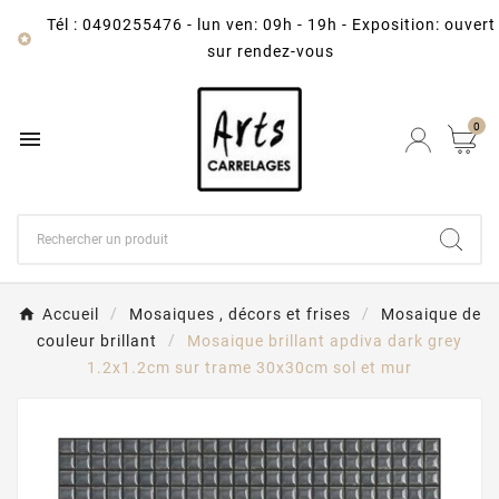
Tél : 0490255476
-
lun ven: 09h - 19h - Exposition: ouvert

sur rendez-vous
0

Accueil
Mosaiques , décors et frises
Mosaique de
couleur brillant
Mosaique brillant apdiva dark grey
1.2x1.2cm sur trame 30x30cm sol et mur