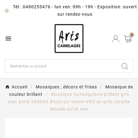
Tél : 0490255476
-
lun ven: 09h - 19h - Exposition: ouvert

sur rendez-vous
0

Accueil
Mosaiques , décors et frises
Mosaique de
couleur brillant
Mosaique rectangulaire brillant gris
clair perla 5X40X0.85cm sur trame VGO en grès cérame
émaillé sol et mur