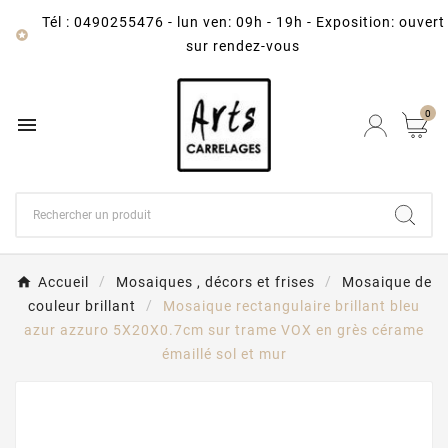
Tél : 0490255476
-
lun ven: 09h - 19h - Exposition: ouvert

sur rendez-vous
0

Accueil
Mosaiques , décors et frises
Mosaique de
couleur brillant
Mosaique rectangulaire brillant bleu
azur azzuro 5X20X0.7cm sur trame VOX en grès cérame
émaillé sol et mur