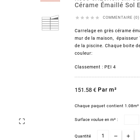
Cérame Émaillé Sol 





COMMENTAIRE (0)
Carrelage en grès cérame émai
mur de la maison, épaisseur 7
de la piscine. Chaque boite 
couleur:
Classement : PEI 4
Par m²
151.58 €
Chaque paquet contient 1.08m²
Surface voulue en m² :

Quantité