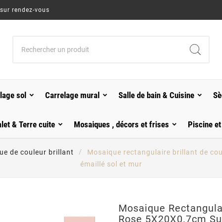
 sur rendez-vous
lage sol
Carrelage mural
Salle de bain & Cuisine
Sè
alet & Terre cuite
Mosaiques , décors et frises
Piscine et
e de couleur brillant
Mosaique rectangulaire brillant de c
émaillé sol et mur
Mosaique Rectangulai
Rose 5X20X0.7cm Su