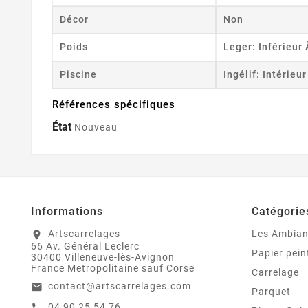
Décor
Non
Poids
Leger: Inférieur
Piscine
Ingélif: Intérieu
Références spécifiques
État
Nouveau
Informations
Catégorie
Artscarrelages
Les Ambia
location_on
66 Av. Général Leclerc
Papier pein
30400 Villeneuve-lès-Avignon
France Metropolitaine sauf Corse
Carrelage
contact@artscarrelages.com
email
Parquet
04 90 25 54 76
call