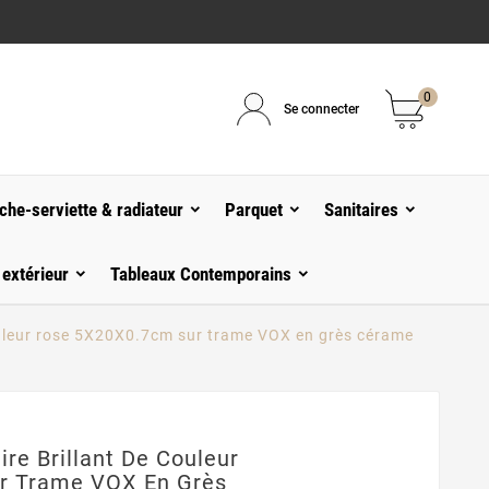
0
Se connecter
che-serviette & radiateur
Parquet
Sanitaires
 extérieur
Tableaux Contemporains
ouleur rose 5X20X0.7cm sur trame VOX en grès cérame
re Brillant De Couleur
r Trame VOX En Grès