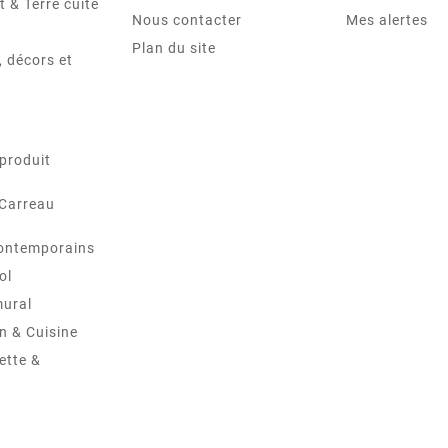
t & Terre cuite
Nous contacter
Mes alertes
Plan du site
 décors et
produit
 Carreau
ontemporains
ol
mural
in & Cuisine
ette &