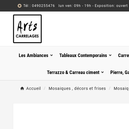

Tél : 0490255476
-
lun ven: 09h - 19h - Exposition: ouvert
Les Ambiances
Tableaux Contemporains
Carre
Terrazzo & Carreau ciment
Pierre, G
Accueil
Mosaiques , décors et frises
Mosaiqu