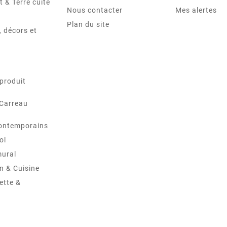
t & Terre cuite
Nous contacter
Mes alertes
Plan du site
 décors et
produit
 Carreau
ontemporains
ol
mural
in & Cuisine
ette &