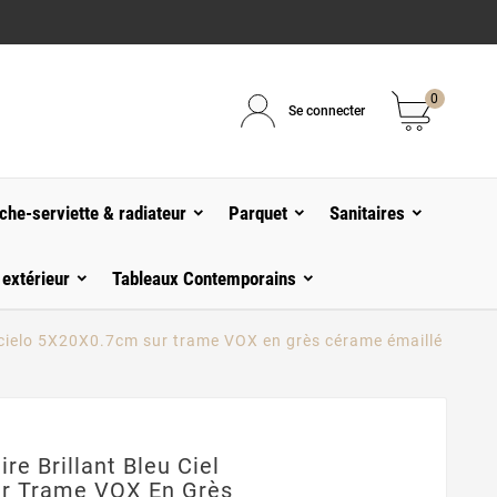
0
Se connecter
che-serviette & radiateur
Parquet
Sanitaires
 extérieur
Tableaux Contemporains
l cielo 5X20X0.7cm sur trame VOX en grès cérame émaillé
e Brillant Bleu Ciel
ur Trame VOX En Grès