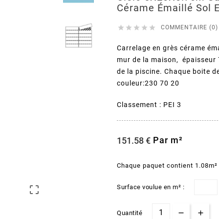
Cérame Émaillé Sol 





COMMENTAIRE (0)
Carrelage en grès cérame émai
mur de la maison, épaisseur 7
de la piscine. Chaque boite 
couleur:230 70 20
Classement : PEI 3
Par m²
151.58 €
Chaque paquet contient 1.08m²
Surface voulue en m² :

Quantité