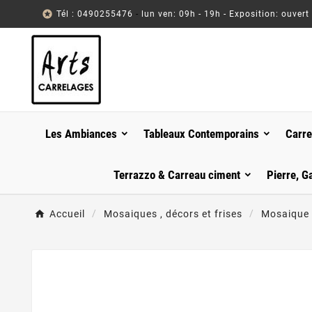

Tél : 0490255476
-
lun ven: 09h - 19h - Exposition: ouvert
Les Ambiances
Tableaux Contemporains
Carre
Terrazzo & Carreau ciment
Pierre, G
Accueil
Mosaiques , décors et frises
Mosaique d