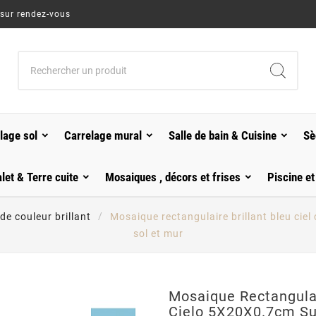
 sur rendez-vous
lage sol
Carrelage mural
Salle de bain & Cuisine
Sè
alet & Terre cuite
Mosaiques , décors et frises
Piscine et
e couleur brillant
Mosaique rectangulaire brillant bleu cie
sol et mur
Mosaique Rectangulair
Cielo 5X20X0.7cm S