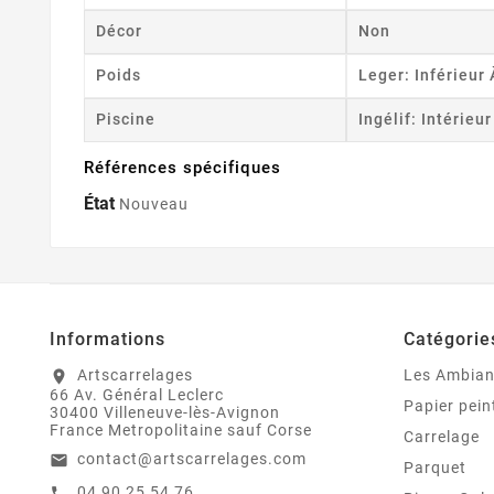
Décor
Non
Poids
Leger: Inférieur
Piscine
Ingélif: Intérieu
Références spécifiques
État
Nouveau
Informations
Catégorie
Artscarrelages
Les Ambia
location_on
66 Av. Général Leclerc
Papier pein
30400 Villeneuve-lès-Avignon
France Metropolitaine sauf Corse
Carrelage
contact@artscarrelages.com
email
Parquet
04 90 25 54 76
call