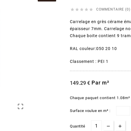





COMMENTAIRE (0)
Carrelage en grès cérame éma
épaisseur 7mm. Carrelage non g
Chaque boite contient 9 tra
RAL couleur:050 20 10
Classement : PEI 1
Par m²
149.29 €
Chaque paquet contient 1.08m²

Surface voulue en m² :
Quantité