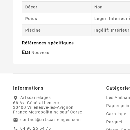
Décor
Non
Poids
Leger: Inférieur
Piscine
Ingélif: Intérieu
Références spécifiques
État
Nouveau
Informations
Catégorie
Artscarrelages
Les Ambia
location_on
66 Av. Général Leclerc
Papier pein
30400 Villeneuve-lès-Avignon
France Metropolitaine sauf Corse
Carrelage
contact@artscarrelages.com
email
Parquet
04 90 25 54 76
call