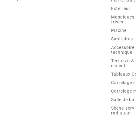
Pierre, Gale
Extérieur
Mosaiques ,
frises
Piscine
Sanitaires
Accessoire 
technique
Terrazzo &
ciment
Tableaux C
Carrelage s
Carrelage 
Salle de ba
Sèche-servi
radiateur