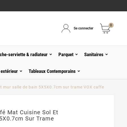
0
Se connecter
che-serviette & radiateur
Parquet
Sanitaires
 extérieur
Tableaux Contemporains
et mur salle de bain 5X5X0.7cm sur trame VOX caffe
é Mat Cuisine Sol Et
X5X0.7cm Sur Trame