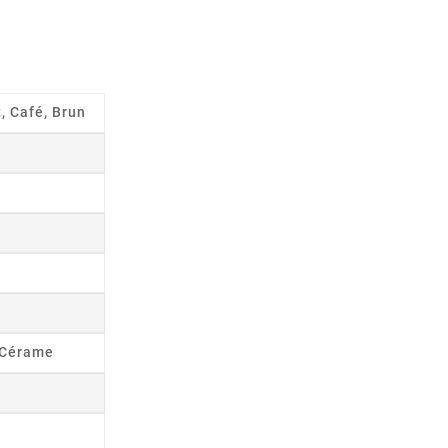
, Café, Brun
s Cérame