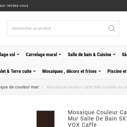
 sur rendez-vous
lage sol
Carrelage mural
Salle de bain & Cuisine
Sè
alet & Terre cuite
Mosaiques , décors et frises
Piscine et
que de couleur mat
Mosaique couleur café mat cuisine sol 
Mosaique Couleur Caf
Mur Salle De Bain 5
VOX Caffe