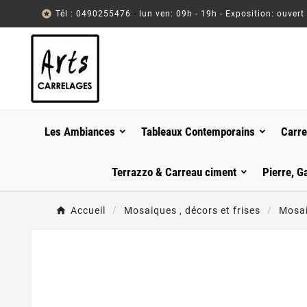

Tél : 0490255476
-
lun ven: 09h - 19h - Exposition: ouvert
Les Ambiances
Tableaux Contemporains
Carre
Terrazzo & Carreau ciment
Pierre, G
Accueil
Mosaiques , décors et frises
Mosai