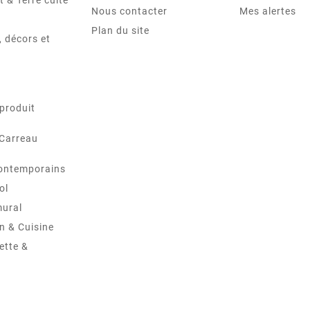
t & Terre cuite
Nous contacter
Mes alertes
Plan du site
 décors et
produit
 Carreau
ontemporains
ol
mural
in & Cuisine
ette &