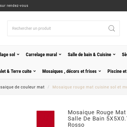
 sur rendez-vous
lage sol
Carrelage mural
Salle de bain & Cuisine
Sè
alet & Terre cuite
Mosaiques , décors et frises
Piscine et
saique de couleur mat
Mosaique rouge mat cuisine sol et m
Mosaique Rouge Mat 
Salle De Bain 5X5X0
Rosso