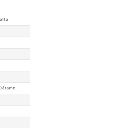
otto
s Cérame