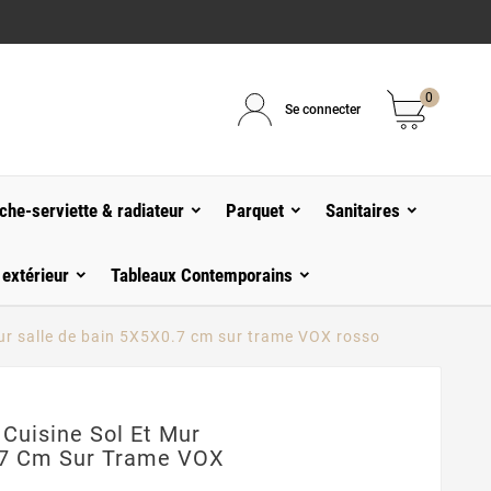
0
Se connecter
che-serviette & radiateur
Parquet
Sanitaires
 extérieur
Tableaux Contemporains
ur salle de bain 5X5X0.7 cm sur trame VOX rosso
Cuisine Sol Et Mur
.7 Cm Sur Trame VOX