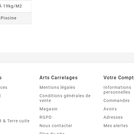
 À 19kg/m2
r Piscine
s
Arts Carrelages
Votre Compt
nces
Mentions légales
Informations
personnelles
t
Conditions générales de
vente
Commandes
Magasin
Avoirs
RGPD
Adresses
t & Terre cuite
Nous contacter
Mes alertes