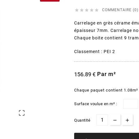





COMMENTAIRE (0)
Carrelage en grès cérame éma
épaisseur 7mm. Carrelage non g
Chaque boite contient 9 tra
Classement : PEI 2
Par m²
156.89 €
Chaque paquet contient 1.08m²
Surface voulue en m² :

Quantité