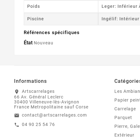
Poids
Leger: Inférieur
Piscine
Ingélif: Intérieu
Références spécifiques
État
Nouveau
Informations
Catégorie
Artscarrelages
Les Ambia
location_on
66 Av. Général Leclerc
Papier pein
30400 Villeneuve-lès-Avignon
France Metropolitaine sauf Corse
Carrelage
contact@artscarrelages.com
email
Parquet
04 90 25 54 76
call
Pierre, Gale
Extérieur