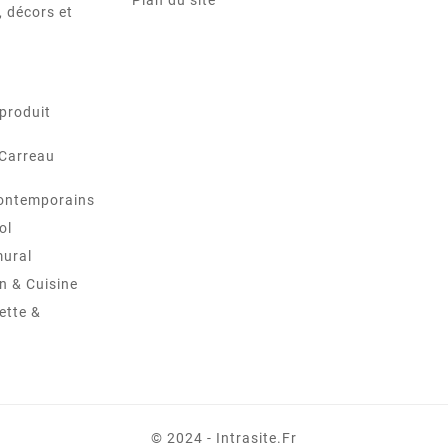
Plan du site
 décors et
produit
 Carreau
ontemporains
ol
mural
in & Cuisine
ette &
© 2024 - Intrasite.fr