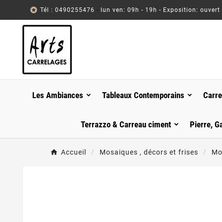

Tél : 0490255476
-
lun ven: 09h - 19h - Exposition: ouvert
Les Ambiances
Tableaux Contemporains
Carre
Terrazzo & Carreau ciment
Pierre, G
Accueil
Mosaiques , décors et frises
Mo