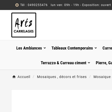

Tél : 0490255476
-
lun ven: 09h - 19h - Exposition: ouvert
Les Ambiances
Tableaux Contemporains
Carre
Terrazzo & Carreau ciment
Pierre, G
Accueil
Mosaiques , décors et frises
Mosaique 