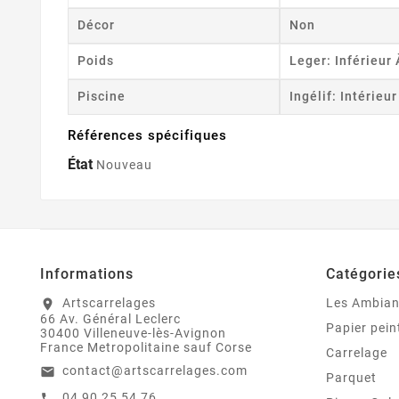
Décor
Non
Poids
Leger: Inférieur
Piscine
Ingélif: Intérieu
Références spécifiques
État
Nouveau
Informations
Catégorie
Artscarrelages
Les Ambia
location_on
66 Av. Général Leclerc
Papier pein
30400 Villeneuve-lès-Avignon
France Metropolitaine sauf Corse
Carrelage
contact@artscarrelages.com
email
Parquet
04 90 25 54 76
call