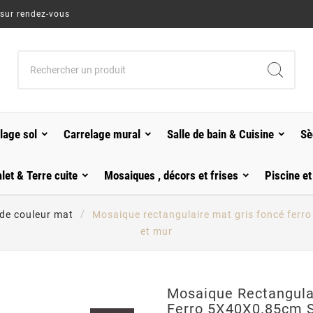
 sur rendez-vous
lage sol
Carrelage mural
Salle de bain & Cuisine
Sè
alet & Terre cuite
Mosaiques , décors et frises
Piscine et
de couleur mat
Mosaique rectangulaire mat gris foncé ferr
et mur
Mosaique Rectangula
Ferro 5X40X0.85cm 