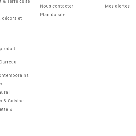
t & Terre cuite
Nous contacter
Mes alertes
Plan du site
 décors et
produit
 Carreau
ontemporains
ol
mural
in & Cuisine
ette &