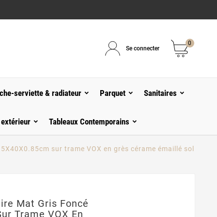
0
Se connecter
che-serviette & radiateur
Parquet
Sanitaires
 extérieur
Tableaux Contemporains
o 5X40X0.85cm sur trame VOX en grès cérame émaillé sol
ire Mat Gris Foncé
Sur Trame VOX En