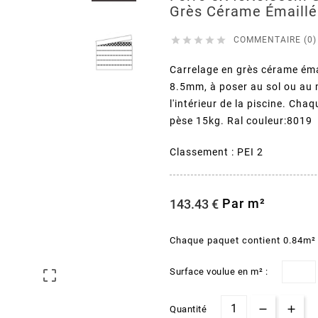
Grès Cérame Émaillé





COMMENTAIRE (0)
Carrelage en grès cérame ém
8.5mm, à poser au sol ou au 
l'intérieur de la piscine. Ch
pèse 15kg. Ral couleur:8019
Classement : PEI 2
Par m²
143.43 €
Chaque paquet contient 0.84m²
Surface voulue en m² :

Quantité