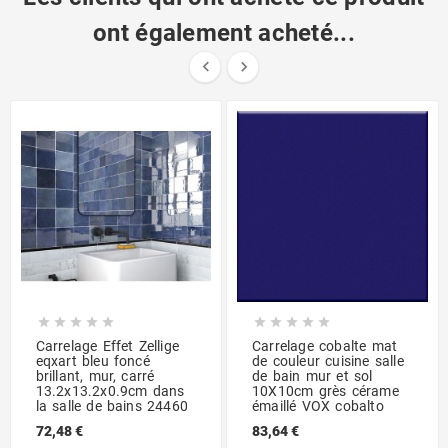
ont également acheté...












Carrelage Effet Zellige
Carrelage cobalte mat
eqxart bleu foncé
de couleur cuisine salle
brillant, mur, carré
de bain mur et sol
13.2x13.2x0.9cm dans
10X10cm grès cérame
la salle de bains 24460
émaillé VOX cobalto
72,48 €
83,64 €