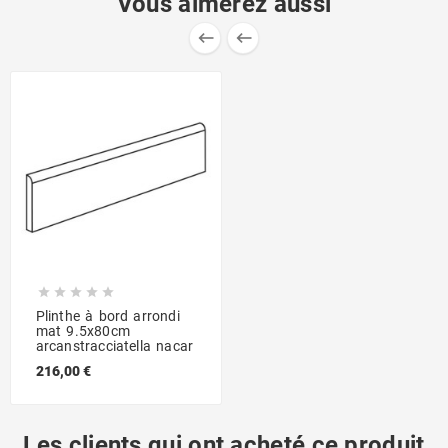
Vous aimerez aussi







Plinthe à bord arrondi
mat 9.5x80cm
arcanstracciatella nacar
216,00 €
Les clients qui ont acheté ce produit