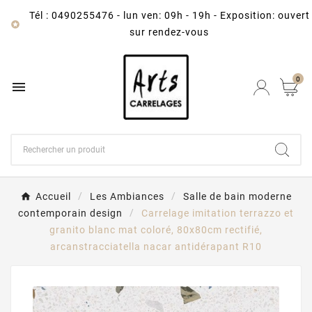
Tél : 0490255476
-
lun ven: 09h - 19h - Exposition: ouvert

sur rendez-vous
0

Accueil
Les Ambiances
Salle de bain moderne
contemporain design
Carrelage imitation terrazzo et
granito blanc mat coloré, 80x80cm rectifié,
arcanstracciatella nacar antidérapant R10