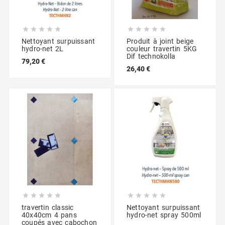










Nettoyant surpuissant
Produit à joint beige
hydro-net 2L
couleur travertin 5KG
Dif technokolla
79,20 €
26,40 €










travertin classic
Nettoyant surpuissant
40x40cm 4 pans
hydro-net spray 500ml
coupés avec cabochon