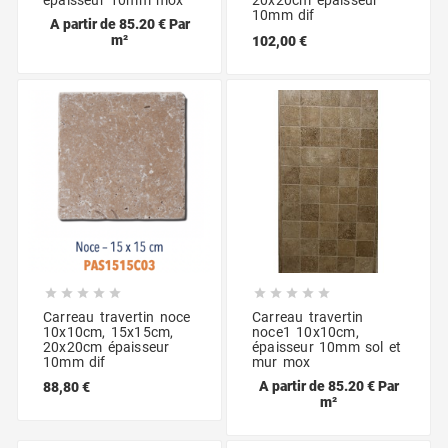
épaisseur 10mm mox
20x20cm épaisseur
10mm dif
A partir de 85.20 € Par
m²
102,00 €










Carreau travertin noce
Carreau travertin
10x10cm, 15x15cm,
noce1 10x10cm,
20x20cm épaisseur
épaisseur 10mm sol et
10mm dif
mur mox
A partir de 85.20 € Par
88,80 €
m²