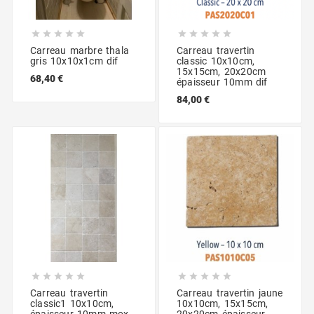










Carreau marbre thala
Carreau travertin
gris 10x10x1cm dif
classic 10x10cm,
15x15cm, 20x20cm
68,40 €
épaisseur 10mm dif
84,00 €










Carreau travertin
Carreau travertin jaune
classic1 10x10cm,
10x10cm, 15x15cm,