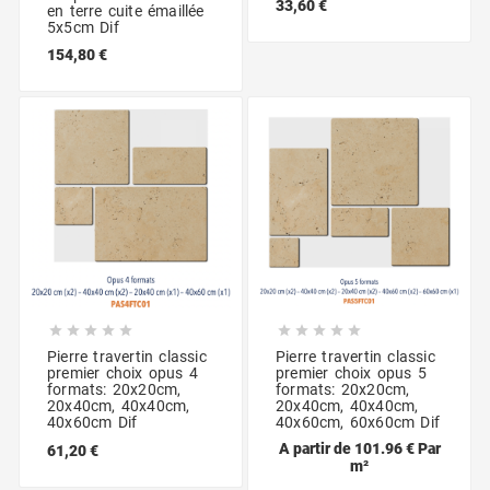
33,60 €
en terre cuite émaillée
5x5cm Dif
154,80 €










Pierre travertin classic
Pierre travertin classic
premier choix opus 4
premier choix opus 5
formats: 20x20cm,
formats: 20x20cm,
20x40cm, 40x40cm,
20x40cm, 40x40cm,
40x60cm Dif
40x60cm, 60x60cm Dif
A partir de 101.96 € Par
61,20 €
m²