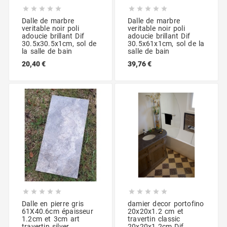










Dalle de marbre
Dalle de marbre
veritable noir poli
veritable noir poli
adoucie brillant Dif
adoucie brillant Dif
30.5x30.5x1cm, sol de
30.5x61x1cm, sol de la
la salle de bain
salle de bain
20,40 €
39,76 €










Dalle en pierre gris
damier decor portofino
61X40.6cm épaisseur
20x20x1.2 cm et
1.2cm et 3cm art
travertin classic
travertin silver
20x20x1.2cm Dif