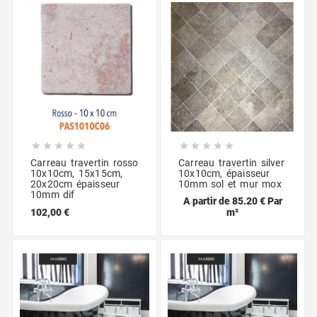










Carreau travertin rosso
Carreau travertin silver
10x10cm, 15x15cm,
10x10cm, épaisseur
20x20cm épaisseur
10mm sol et mur mox
10mm dif
A partir de 85.20 € Par
m²
102,00 €