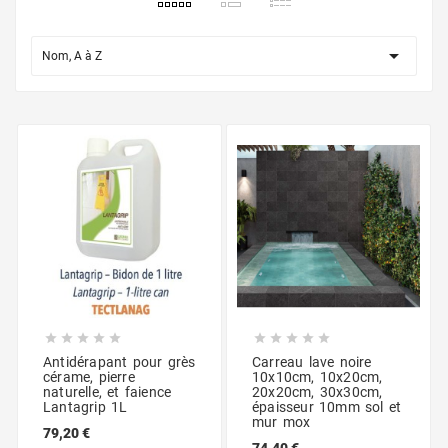

Nom, A à Z










Antidérapant pour grès
Carreau lave noire
cérame, pierre
10x10cm, 10x20cm,
naturelle, et faience
20x20cm, 30x30cm,
Lantagrip 1L
épaisseur 10mm sol et
mur mox
79,20 €
74,40 €