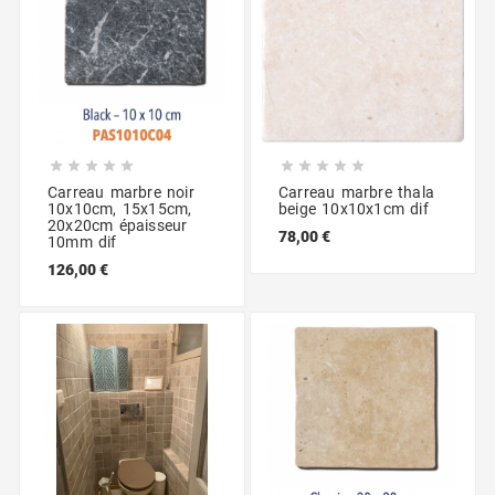










Carreau marbre noir
Carreau marbre thala
10x10cm, 15x15cm,
beige 10x10x1cm dif
20x20cm épaisseur
78,00 €
10mm dif
126,00 €