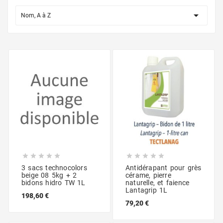

Nom, A à Z










3 sacs technocolors
Antidérapant pour grès
beige 08 5kg + 2
cérame, pierre
bidons hidro TW 1L
naturelle, et faience
Lantagrip 1L
198,60 €
79,20 €