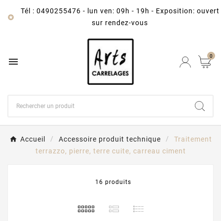
Tél : 0490255476
-
lun ven: 09h - 19h - Exposition: ouvert

sur rendez-vous
0

Accueil
Accessoire produit technique
Traitement
terrazzo, pierre, terre cuite, carreau ciment
16 produits