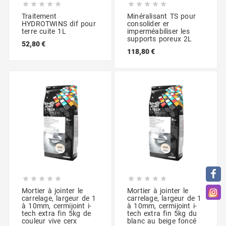










Traitement
Minéralisant TS pour
HYDROTWINS dif pour
consolider er
terre cuite 1L
imperméabiliser les
supports poreux 2L
52,80 €
118,80 €










Mortier à jointer le
Mortier à jointer le
carrelage, largeur de 1
carrelage, largeur de 1
à 10mm, cermijoint i-
à 10mm, cermijoint i-
tech extra fin 5kg de
tech extra fin 5kg du
couleur vive cerx
blanc au beige foncé