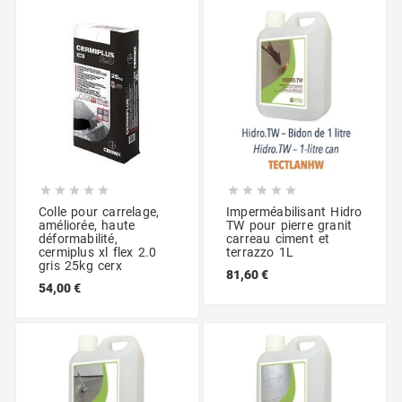










Colle pour carrelage,
Imperméabilisant Hidro
améliorée, haute
TW pour pierre granit
déformabilité,
carreau ciment et
cermiplus xl flex 2.0
terrazzo 1L
gris 25kg cerx
81,60 €
54,00 €