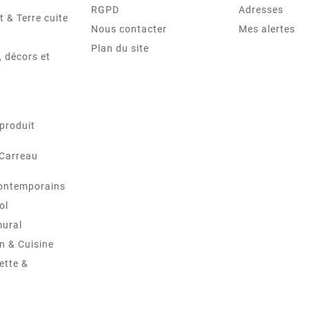
RGPD
Adresses
t & Terre cuite
Nous contacter
Mes alertes
Plan du site
 décors et
produit
 Carreau
ontemporains
ol
mural
in & Cuisine
ette &