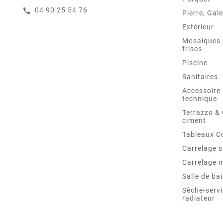
04 90 25 54 76
call
Pierre, Gale
Extérieur
Mosaiques ,
frises
Piscine
Sanitaires
Accessoire 
technique
Terrazzo &
ciment
Tableaux C
Carrelage s
Carrelage 
Salle de ba
Sèche-servi
radiateur