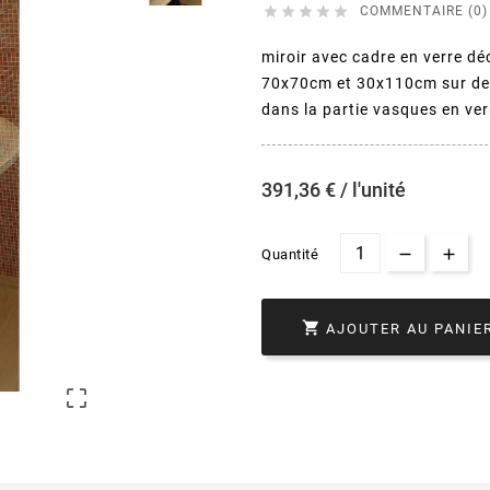





COMMENTAIRE (0)
miroir avec cadre en verre déc
70x70cm et 30x110cm sur dem
dans la partie vasques en ver
391,36 € / l'unité
Quantité

AJOUTER AU PANIE
