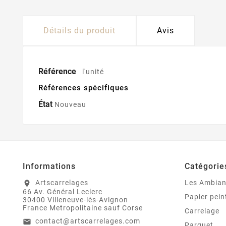
Détails du produit
Avis
Référence
l'unité
Références spécifiques
État
Nouveau
Informations
Catégorie
Artscarrelages
Les Ambia
location_on
66 Av. Général Leclerc
Papier pein
30400 Villeneuve-lès-Avignon
France Metropolitaine sauf Corse
Carrelage
contact@artscarrelages.com
email
Parquet