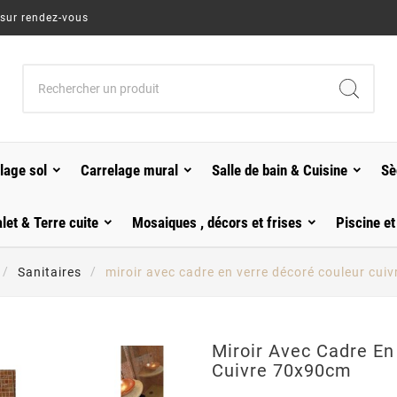
 sur rendez-vous
lage sol
Carrelage mural
Salle de bain & Cuisine
Sè
alet & Terre cuite
Mosaiques , décors et frises
Piscine et
Sanitaires
miroir avec cadre en verre décoré couleur cui
Miroir Avec Cadre En
Cuivre 70x90cm