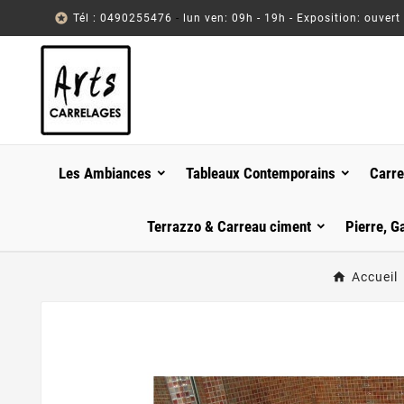

Tél : 0490255476
-
lun ven: 09h - 19h - Exposition: ouvert
Les Ambiances
Tableaux Contemporains
Carre
Terrazzo & Carreau ciment
Pierre, G
Accueil