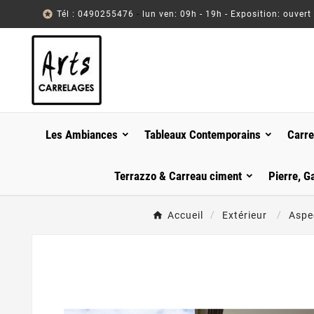

Tél : 0490255476
-
lun ven: 09h - 19h - Exposition: ouvert
Les Ambiances
Tableaux Contemporains
Carre
Terrazzo & Carreau ciment
Pierre, G
Accueil
Extérieur
Aspe