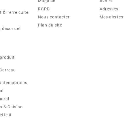
Magasin
Avoirs
RGPD
Adresses
t & Terre cuite
Nous contacter
Mes alertes
Plan du site
 décors et
produit
 Carreau
ontemporains
ol
mural
in & Cuisine
ette &