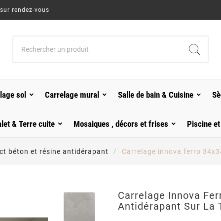
 sur rendez-vous
lage sol
Carrelage mural
Salle de bain & Cuisine
Sè
alet & Terre cuite
Mosaiques , décors et frises
Piscine et
ct béton et résine antidérapant
Carrelage innova ferro 34x3
Carrelage Innova Fe
Antidérapant Sur La 