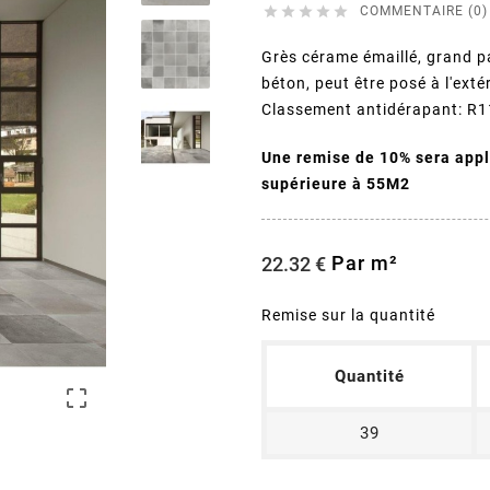





COMMENTAIRE (0)
Grès cérame émaillé, grand pa
béton, peut être posé à l'ext
Classement antidérapant: R1
Une remise de 10% sera ap
supérieure à 55M2
Par m²
22.32 €
Remise sur la quantité
Quantité

39