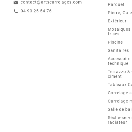
contact@artscarrelages.com
email
Parquet
04 90 25 54 76
call
Pierre, Gale
Extérieur
Mosaiques ,
frises
Piscine
Sanitaires
Accessoire 
technique
Terrazzo &
ciment
Tableaux C
Carrelage s
Carrelage 
Salle de ba
Sèche-servi
radiateur