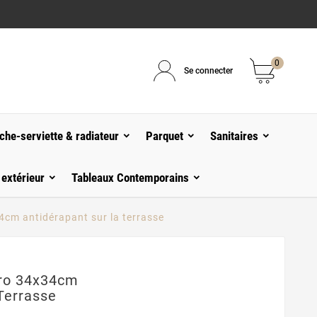
0
Se connecter
che-serviette & radiateur
Parquet
Sanitaires
 extérieur
Tableaux Contemporains
4cm antidérapant sur la terrasse
rro 34x34cm
Terrasse