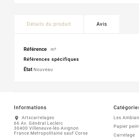
Détails du produit
Avis
Référence
m²
Références spécifiques
État
Nouveau
Informations
Catégorie
Artscarrelages
Les Ambia
location_on
66 Av. Général Leclerc
Papier pein
30400 Villeneuve-lès-Avignon
France Metropolitaine sauf Corse
Carrelage