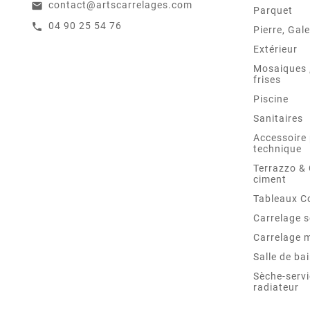
contact@artscarrelages.com
email
Parquet
04 90 25 54 76
call
Pierre, Gale
Extérieur
Mosaiques ,
frises
Piscine
Sanitaires
Accessoire 
technique
Terrazzo &
ciment
Tableaux C
Carrelage s
Carrelage 
Salle de ba
Sèche-servi
radiateur