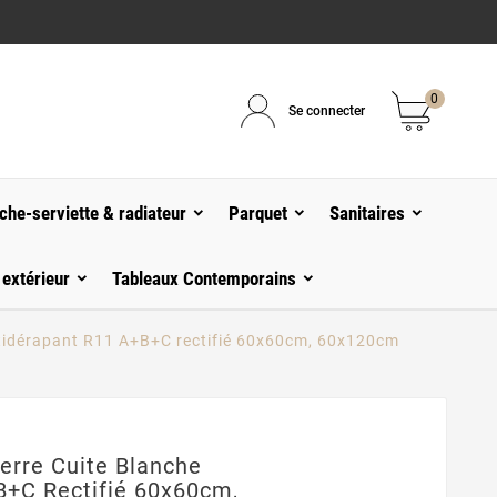
0
Se connecter
che-serviette & radiateur
Parquet
Sanitaires
 extérieur
Tableaux Contemporains
antidérapant R11 A+B+C rectifié 60x60cm, 60x120cm
Terre Cuite Blanche
B+C Rectifié 60x60cm,