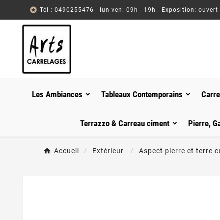

Tél : 0490255476
-
lun ven: 09h - 19h - Exposition: ouvert
Les Ambiances
Tableaux Contemporains
Carre
Terrazzo & Carreau ciment
Pierre, G
Accueil
Extérieur
Aspect pierre et terre 