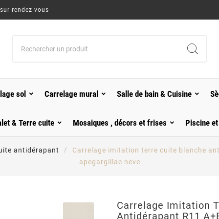
 sur rendez-vous
lage sol
Carrelage mural
Salle de bain & Cuisine
Sè
alet & Terre cuite
Mosaiques , décors et frises
Piscine et
cuite antidérapant
Carrelage imitation terre cuite blanche 
apegargillae neve
Carrelage Imitation 
Antidérapant R11 A+