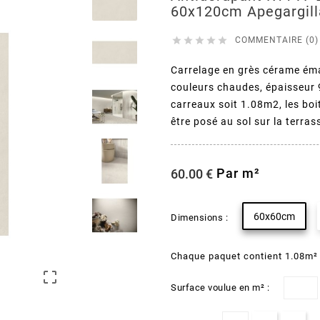
60x120cm Apegargil





COMMENTAIRE (0)
Carrelage en grès cérame émail
couleurs chaudes, épaisseur
carreaux soit 1.08m2, les bo
être posé au sol sur la terrass
Par m²
60.00 €
60x60cm
Dimensions :
Chaque paquet contient 1.08m²

Surface voulue en m² :