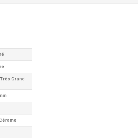
ré
ré
 Très Grand
8mm
s Cérame