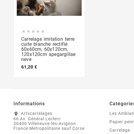





Carrelage imitation terre
cuite blanche rectifié
60x60cm, 60x120cm,
120x120cm apegargillae
neve
61,20 €
Informations
Catégorie
Artscarrelages
Les Ambia
location_on
66 Av. Général Leclerc
Papier pein
30400 Villeneuve-lès-Avignon
France Metropolitaine sauf Corse
Carrelage