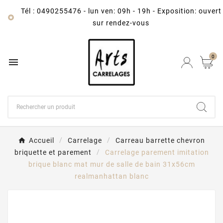
Tél : 0490255476
-
lun ven: 09h - 19h - Exposition: ouvert

sur rendez-vous
0

Accueil
Carrelage
Carreau barrette chevron
briquette et parement
Carrelage parement imitation
brique blanc mat mur de salle de bain 31x56cm
realmanhattan blanc