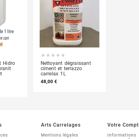





t Hidro
Nettoyant dégraissant
ranit
ciment et terrazzo
t
carrelax 1L
48,00 €
s
Arts Carrelages
Votre Compt
nces
Mentions légales
Informations