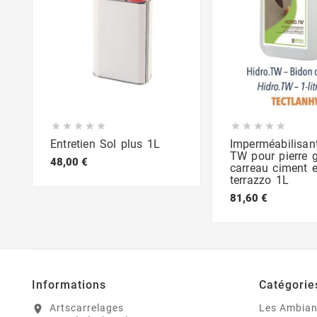










Entretien Sol plus 1L
Imperméabilisan
TW pour pierre g
48,00 €
carreau ciment e
terrazzo 1L
81,60 €
Informations
Catégorie
Artscarrelages
Les Ambia
location_on