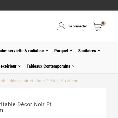
0
Se connecter
che-serviette & radiateur
Parquet
Sanitaires
 extérieur
Tableaux Contemporains
table décor noir et blanc 7250-1 20x20cm
itable Décor Noir Et
cm