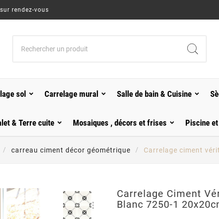
 sur rendez-vous
lage sol
Carrelage mural
Salle de bain & Cuisine
Sè
alet & Terre cuite
Mosaiques , décors et frises
Piscine et
carreau ciment décor géométrique
Carrelage ciment véri
Carrelage Ciment Vér
Blanc 7250-1 20x20