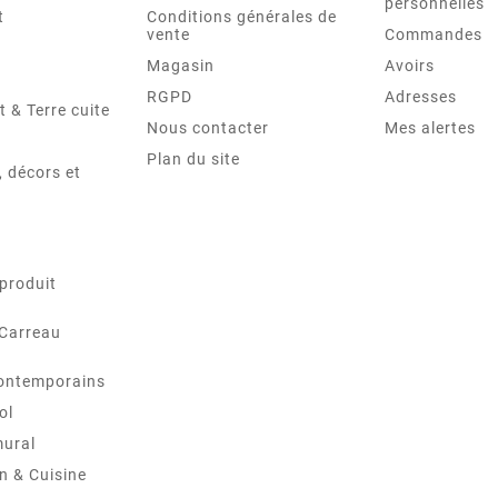
personnelles
t
Conditions générales de
vente
Commandes
Magasin
Avoirs
RGPD
Adresses
t & Terre cuite
Nous contacter
Mes alertes
Plan du site
 décors et
produit
 Carreau
ontemporains
ol
mural
in & Cuisine