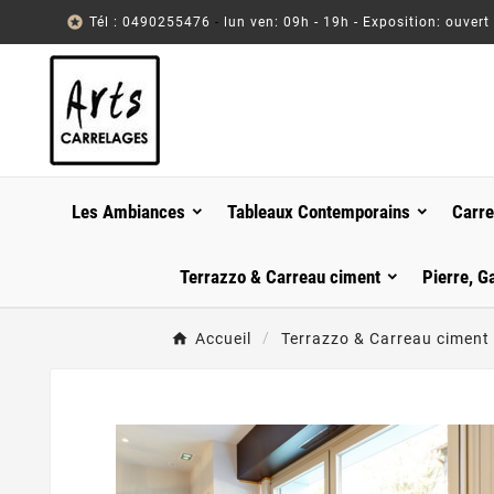

Tél : 0490255476
-
lun ven: 09h - 19h - Exposition: ouvert
Les Ambiances
Tableaux Contemporains
Carre
Terrazzo & Carreau ciment
Pierre, G
Accueil
Terrazzo & Carreau ciment