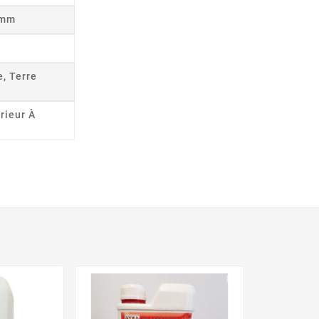
8mm
e, Terre
rieur À