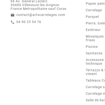
66 Av. Général Leclerc
Papier pein
30400 Villeneuve-lès-Avignon
France Metropolitaine sauf Corse
Carrelage
contact@artscarrelages.com
email
Parquet
04 90 25 54 76
call
Pierre, Gale
Extérieur
Mosaiques ,
frises
Piscine
Sanitaires
Accessoire 
technique
Terrazzo &
ciment
Tableaux C
Carrelage s
Carrelage 
Salle de ba