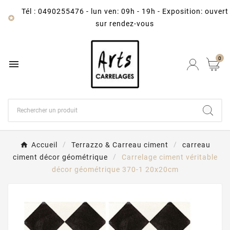
Tél : 0490255476
-
lun ven: 09h - 19h - Exposition: ouvert

sur rendez-vous
0

Accueil
Terrazzo & Carreau ciment
carreau
ciment décor géométrique
Carrelage ciment véritable
décor géométrique 370-1 20x20cm