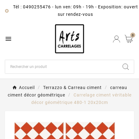
Tél : 0490255476
-
lun ven: 09h - 19h - Exposition: ouvert

sur rendez-vous
0

Accueil
Terrazzo & Carreau ciment
carreau
ciment décor géométrique
Carrelage ciment véritable
décor géométrique 480-1 20x20cm