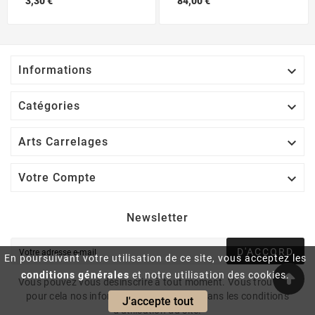
3,30 €
84,00 €

Informations

Catégories

Arts Carrelages

Votre Compte
Newsletter
D'ACCORD
En poursuivant votre utilisation de ce site, vous acceptez les
conditions générales
et notre utilisation des cookies.
Vous pouvez vous désinscrire à tout moment. Vous trouverez
pour cela nos informations de contact dans les conditions
J'accepte tout
d'utilisation du site.