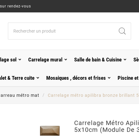
 sur rendez-vous
lage sol
Carrelage mural
Salle de bain & Cuisine
Sè
alet & Terre cuite
Mosaiques , décors et frises
Piscine et
arreau métro mat
Carrelage métro apilibra bronze brillan
Carrelage Métro Apili
5x10cm (module De 