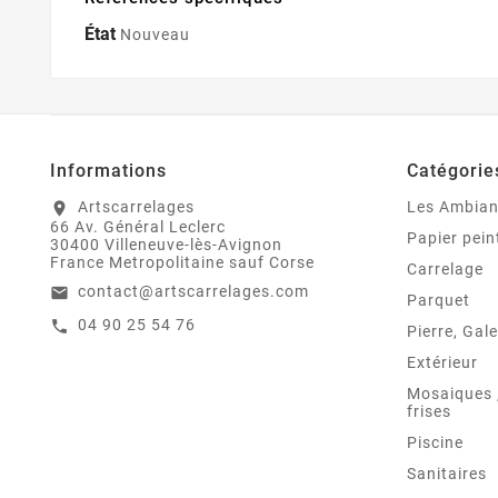
État
Nouveau
Informations
Catégorie
Artscarrelages
Les Ambia
location_on
66 Av. Général Leclerc
Papier pein
30400 Villeneuve-lès-Avignon
France Metropolitaine sauf Corse
Carrelage
contact@artscarrelages.com
email
Parquet
04 90 25 54 76
call
Pierre, Gale
Extérieur
Mosaiques ,
frises
Piscine
Sanitaires