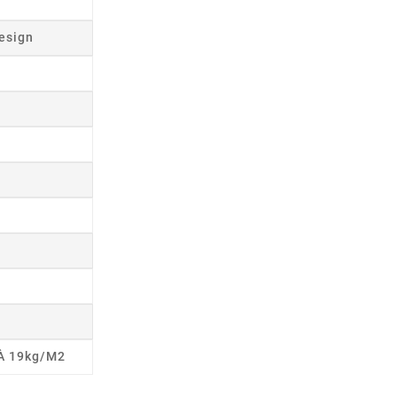
esign
 À 19kg/m2