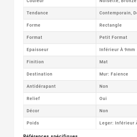
Couleur
Noisette, Bronze
Tendance
Contemporain, D
Forme
Rectangle
Format
Petit Format
Epaisseur
Inférieur À 9mm
Finition
Mat
Destination
Mur: Faience
Antidérapant
Non
Relief
Oui
Décor
Non
Poids
Leger: Inférieur
Références spécifiques