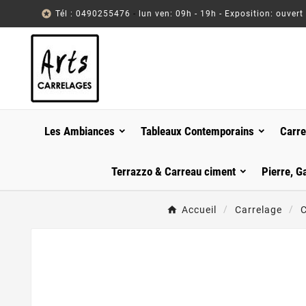

Tél : 0490255476
-
lun ven: 09h - 19h - Exposition: ouvert
Les Ambiances
Tableaux Contemporains
Carre
Terrazzo & Carreau ciment
Pierre, G
Accueil
Carrelage
C