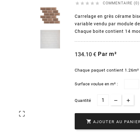





COMMENTAIRE (0)
Carrelage en grès cérame bi
variable vendu par module d
Chaque boite contient 14 mo
Par m²
134.10 €
Chaque paquet contient 1.26m²
Surface voulue en m² :
Quantité


AJOUTER AU PANIE