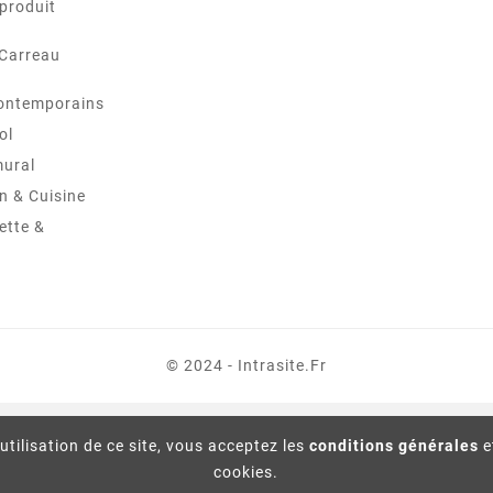
produit
 Carreau
ontemporains
ol
mural
in & Cuisine
ette &
© 2024 - Intrasite.fr
utilisation de ce site, vous acceptez les
conditions générales
e
cookies.