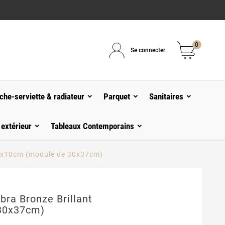
0
Se connecter
che-serviette & radiateur
Parquet
Sanitaires
 extérieur
Tableaux Contemporains
t 5x10cm (module de 30x37cm)
bra Bronze Brillant
30x37cm)