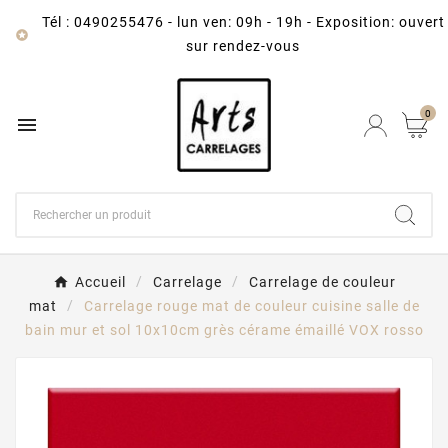
Tél : 0490255476
-
lun ven: 09h - 19h - Exposition: ouvert

sur rendez-vous
0

Accueil
Carrelage
Carrelage de couleur
mat
Carrelage rouge mat de couleur cuisine salle de
bain mur et sol 10x10cm grès cérame émaillé VOX rosso