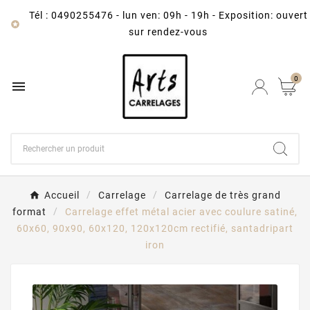
Tél : 0490255476
-
lun ven: 09h - 19h - Exposition: ouvert

sur rendez-vous
0

Accueil
Carrelage
Carrelage de très grand
format
Carrelage effet métal acier avec coulure satiné,
60x60, 90x90, 60x120, 120x120cm rectifié, santadripart
iron