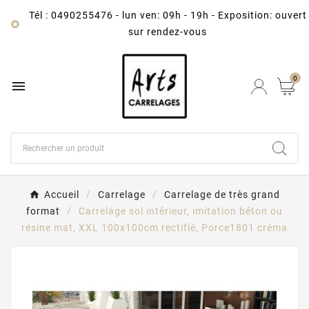
Tél : 0490255476
-
lun ven: 09h - 19h - Exposition: ouvert

sur rendez-vous
0

Accueil
Carrelage
Carrelage de très grand
format
Carrelage sol intérieur, imitation béton ou
résine mat, XXL 100x100cm rectifié, Porce1801 créma