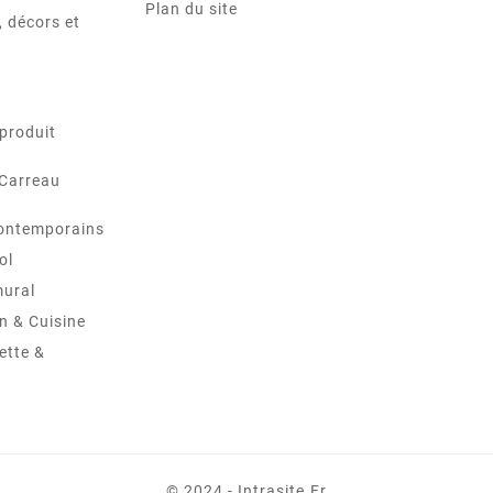
Plan du site
 décors et
produit
 Carreau
ontemporains
ol
mural
in & Cuisine
ette &
© 2024 - Intrasite.fr