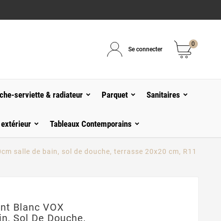
0
Se connecter
che-serviette & radiateur
Parquet
Sanitaires
 extérieur
Tableaux Contemporains
m salle de bain, sol de douche, terrasse 20x20 cm, R11
ant Blanc VOX
n, Sol De Douche,