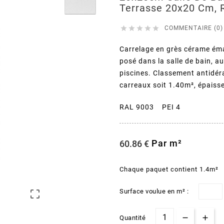
Terrasse 20x20 Cm, 





COMMENTAIRE (0)
Carrelage en grès cérame éma
posé dans la salle de bain, a
piscines. Classement antidér
carreaux soit 1.40m², épais
RAL 9003 PEI 4
Par m²
60.86 €
Chaque paquet contient 1.4m²
Surface voulue en m² :

Quantité