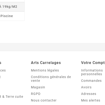
 À 19kg/m2
r Piscine
s
Arts Carrelages
Votre Compt
nces
Mentions légales
Informations
personnelles
t
Conditions générales de
vente
Commandes
Magasin
Avoirs
RGPD
Adresses
t & Terre cuite
Nous contacter
Mes alertes