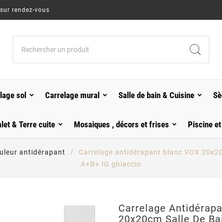
 sur rendez-vous
lage sol
Carrelage mural
Salle de bain & Cuisine
Sè
alet & Terre cuite
Mosaiques , décors et frises
Piscine et
uleur antidérapant
Carrelage antidérapant blanc VOX 20x20c
A+B+ IG ghiaccio
Carrelage Antidérap
20x20cm Salle De Bai