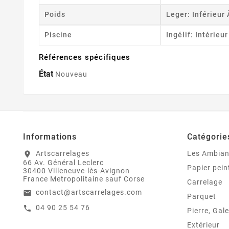
Poids
Leger: Inférieur
Piscine
Ingélif: Intérieu
Références spécifiques
État
Nouveau
Informations
Catégorie
Artscarrelages
Les Ambia
location_on
66 Av. Général Leclerc
Papier pein
30400 Villeneuve-lès-Avignon
France Metropolitaine sauf Corse
Carrelage
contact@artscarrelages.com
email
Parquet
04 90 25 54 76
call
Pierre, Gale
Extérieur