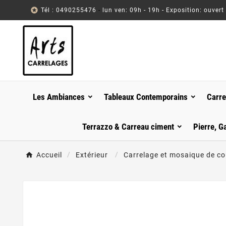

Tél : 0490255476
-
lun ven: 09h - 19h - Exposition: ouvert
Les Ambiances
Tableaux Contemporains
Carre
Terrazzo & Carreau ciment
Pierre, G
Accueil
Extérieur
Carrelage et mosaique de co