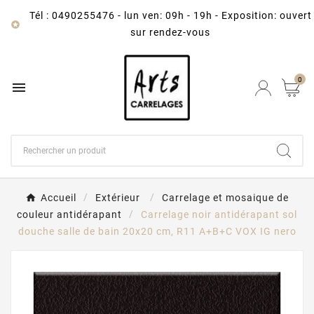
Tél : 0490255476
-
lun ven: 09h - 19h - Exposition: ouvert

sur rendez-vous
0

Accueil
Extérieur
Carrelage et mosaique de
couleur antidérapant
Carrelage noir antidérapant sol
douche salle de bain 20x20 cm, R11 A+B+C VOX IG nero