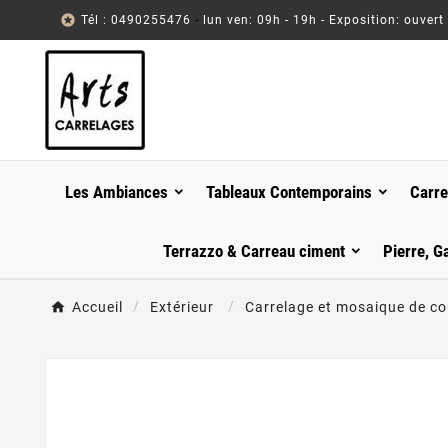

Tél : 0490255476
-
lun ven: 09h - 19h - Exposition: ouvert
Les Ambiances
Tableaux Contemporains
Carre
Terrazzo & Carreau ciment
Pierre, G
Accueil
Extérieur
Carrelage et mosaique de co