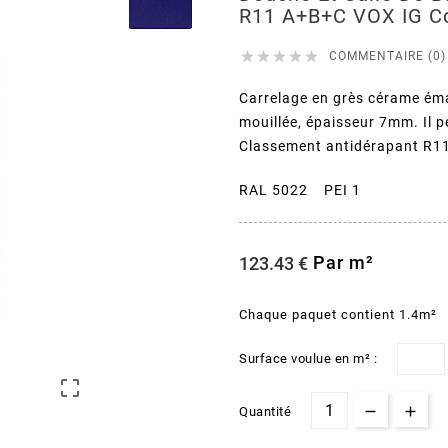
R11 A+B+C VOX IG C





COMMENTAIRE (0)
Carrelage en grès cérame éma
mouillée,
épaisseur 7mm. Il p
Classement antidérapant R11
RAL 5022 PEI 1
Par m²
123.43 €
Chaque paquet contient 1.4m²
Surface voulue en m² :

Quantité