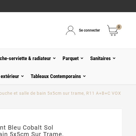
0
Se connecter
che-serviette & radiateur
Parquet
Sanitaires
 extérieur
Tableaux Contemporains
douche et salle de bain 5x5cm sur trame, R11 A+B+C VOX
t Bleu Cobalt Sol
Bain 5x5cm Sur Trame,