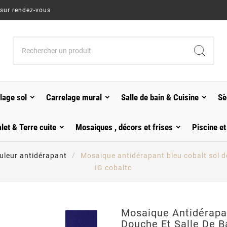
 sur rendez-vous
lage sol
Carrelage mural
Salle de bain & Cuisine
Sè
alet & Terre cuite
Mosaiques , décors et frises
Piscine et
uleur antidérapant
Mosaique antidérapant bleu cobalt sol 
IG cobalto
Mosaique Antidérapan
Douche Et Salle De 