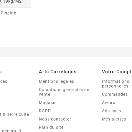
 À 19kg/m2
r Piscine
s
Arts Carrelages
Votre Compt
nces
Mentions légales
Informations
personnelles
t
Conditions générales de
vente
Commandes
Magasin
Avoirs
RGPD
Adresses
t & Terre cuite
Nous contacter
Mes alertes
Plan du site
 décors et