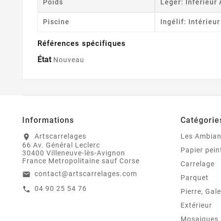
Poids
Leger: Inférieur
Piscine
Ingélif: Intérieu
Références spécifiques
État
Nouveau
Informations
Catégorie
Artscarrelages
Les Ambia
location_on
66 Av. Général Leclerc
Papier pein
30400 Villeneuve-lès-Avignon
France Metropolitaine sauf Corse
Carrelage
contact@artscarrelages.com
email
Parquet
04 90 25 54 76
call
Pierre, Gale
Extérieur
Mosaiques ,