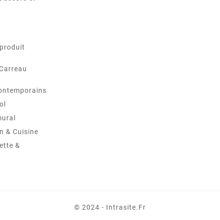
produit
 Carreau
ontemporains
ol
mural
in & Cuisine
ette &
© 2024 - Intrasite.fr