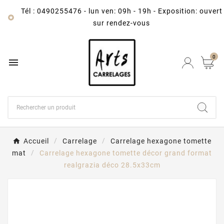
Tél : 0490255476
-
lun ven: 09h - 19h - Exposition: ouvert

sur rendez-vous
0

Accueil
Carrelage
Carrelage hexagone tomette
mat
Carrelage hexagone tomette décor grand format
realgrazia déco 28.5x33cm