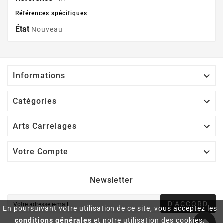
Références spécifiques
État
Nouveau

Informations

Catégories

Arts Carrelages

Votre Compte
Newsletter
D'ACCORD
En poursuivant votre utilisation de ce site, vous acceptez les
conditions générales
et notre utilisation des cookies.