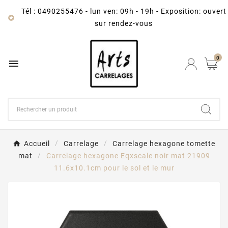
Tél : 0490255476
-
lun ven: 09h - 19h - Exposition: ouvert

sur rendez-vous
0

Accueil
Carrelage
Carrelage hexagone tomette
mat
Carrelage hexagone Eqxscale noir mat 21909
11.6x10.1cm pour le sol et le mur