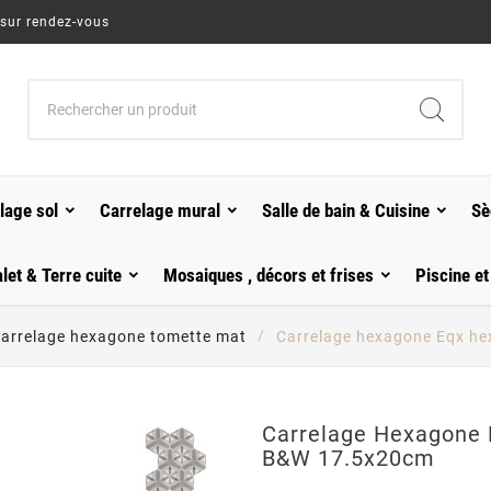
 sur rendez-vous
lage sol
Carrelage mural
Salle de bain & Cuisine
Sè
alet & Terre cuite
Mosaiques , décors et frises
Piscine et
arrelage hexagone tomette mat
Carrelage hexagone Eqx he
Carrelage Hexagone 
B&w 17.5x20cm