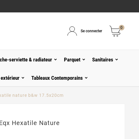
0
Se connecter
che-serviette & radiateur
Parquet
Sanitaires
 extérieur
Tableaux Contemporains
xatile nature b&w 17.5x20cm
Eqx Hexatile Nature