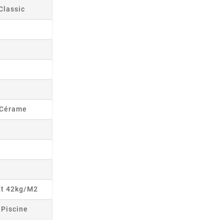
Classic
s Cérame
Et 42kg/m2
r Piscine