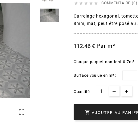





COMMENTAIRE (0)
Carrelage hexagonal, tomette
8mm, mat, peut être posé au s
Par m²
112.46 €
Chaque paquet contient 0.7m²
Surface voulue en m² :
Quantité


AJOUTER AU PANIE