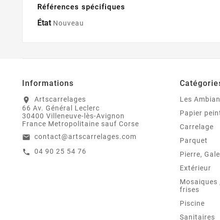
Références spécifiques
État
Nouveau
Informations
Catégorie
Artscarrelages
Les Ambia
location_on
66 Av. Général Leclerc
Papier pein
30400 Villeneuve-lès-Avignon
France Metropolitaine sauf Corse
Carrelage
contact@artscarrelages.com
email
Parquet
04 90 25 54 76
call
Pierre, Gale
Extérieur
Mosaiques ,
frises
Piscine
Sanitaires