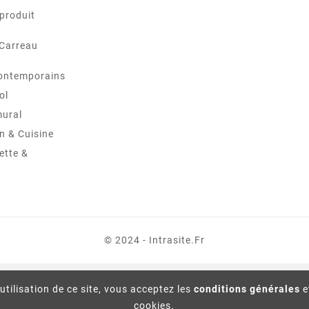
produit
 Carreau
ontemporains
ol
mural
in & Cuisine
ette &
© 2024 - Intrasite.fr
utilisation de ce site, vous acceptez les
conditions générales
e
cookies.