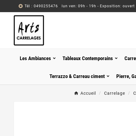

Tél : 0490255476
-
lun ven: 09h - 19h - Exposition: ouvert
Les Ambiances
Tableaux Contemporains
Carre
Terrazzo & Carreau ciment
Pierre, G
Accueil
Carrelage
C