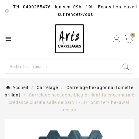
Tél : 0490255476
-
lun ven: 09h - 19h - Exposition: ouvert

sur rendez-vous
0

Accueil
Carrelage
Carrelage hexagonnal tomette
brillant
Carrelage hexagone bleu brillant faience murale
crédence cuisine salle de bain 17.3x15cm terx hexawall
ocean