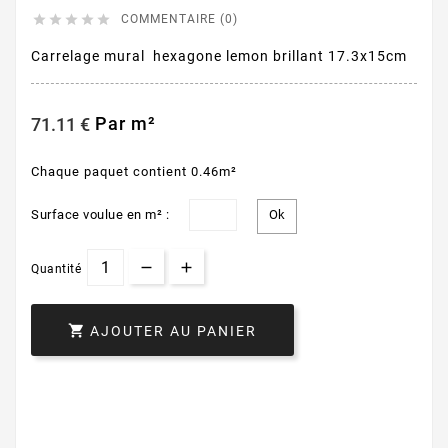





COMMENTAIRE (0)
Carrelage mural hexagone lemon brillant 17.3x15cm
Par m²
71.11 €
Chaque paquet contient 0.46m²
Surface voulue en m² :
Quantité

AJOUTER AU PANIER