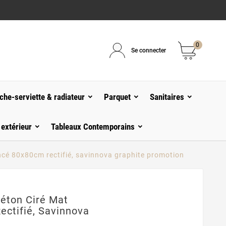
0
Se connecter
che-serviette & radiateur
Parquet
Sanitaires
 extérieur
Tableaux Contemporains
ncé 80x80cm rectifié, savinnova graphite promotion
Béton Ciré Mat
ctifié, Savinnova