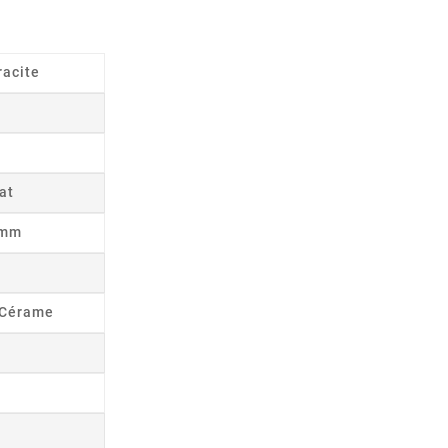
racite
at
8mm
s Cérame