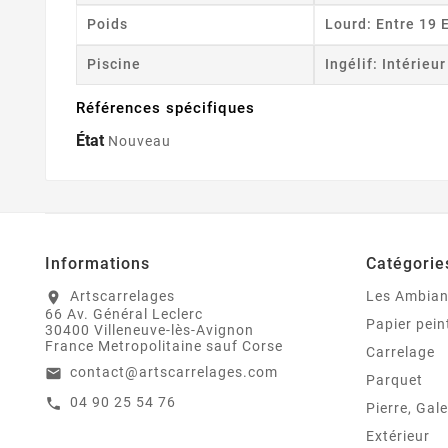
Poids
Lourd: Entre 19 
Piscine
Ingélif: Intérieu
Références spécifiques
État
Nouveau
Informations
Catégorie
Artscarrelages
Les Ambia
location_on
66 Av. Général Leclerc
Papier pein
30400 Villeneuve-lès-Avignon
France Metropolitaine sauf Corse
Carrelage
contact@artscarrelages.com
email
Parquet
04 90 25 54 76
call
Pierre, Gale
Extérieur