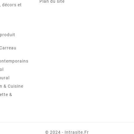
Plan du site
 décors et
produit
 Carreau
ontemporains
ol
mural
in & Cuisine
ette &
© 2024 - Intrasite.fr