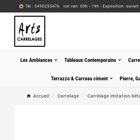

Tél : 0490255476
-
lun ven: 09h - 19h - Exposition: ouvert
Les Ambiances
Tableaux Contemporains
Carre
Terrazzo & Carreau ciment
Pierre, G
Accueil
Carrelage
Carrelage imitation béto