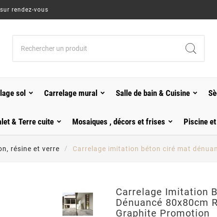
 sur rendez-vous
lage sol
Carrelage mural
Salle de bain & Cuisine
Sè
alet & Terre cuite
Mosaiques , décors et frises
Piscine et
n, résine et verre
Carrelage imitation béton ciré mat dénua
Carrelage Imitation 
Dénuancé 80x80cm Re
Graphite Promotion