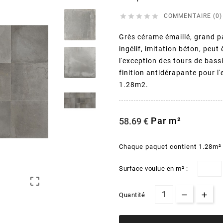





COMMENTAIRE (0)
Grès cérame émaillé, grand p
ingélif, imitation béton, peut 
l'exception des tours de bass
finition antidérapante pour l'
1.28m2.
Par m²
58.69 €
Chaque paquet contient 1.28m²
Surface voulue en m² :

Quantité