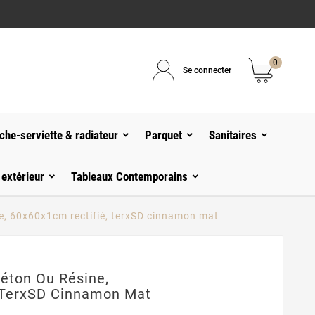
0
Se connecter
che-serviette & radiateur
Parquet
Sanitaires
 extérieur
Tableaux Contemporains
ne, 60x60x1cm rectifié, terxSD cinnamon mat
Béton Ou Résine,
 TerxSD Cinnamon Mat