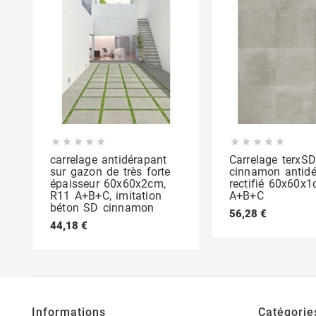










carrelage antidérapant
Carrelage terxSD
sur gazon de très forte
cinnamon antidé
épaisseur 60x60x2cm,
rectifié 60x60x
R11 A+B+C, imitation
A+B+C
béton SD cinnamon
56,28 €
44,18 €
Informations
Catégorie