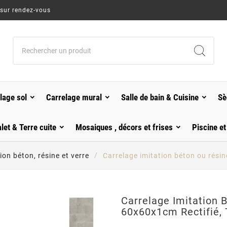
 sur rendez-vous
lage sol
Carrelage mural
Salle de bain & Cuisine
Sè
alet & Terre cuite
Mosaiques , décors et frises
Piscine et
ion béton, résine et verre
Carrelage imitation béton ou rési
Carrelage Imitation 
60x60x1cm Rectifié,