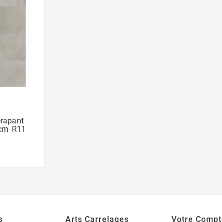
rapant
1cm R11
s
Arts Carrelages
Votre Compt