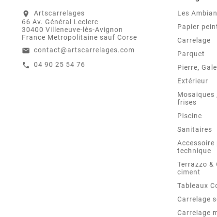
Artscarrelages
Les Ambia
location_on
66 Av. Général Leclerc
Papier pein
30400 Villeneuve-lès-Avignon
France Metropolitaine sauf Corse
Carrelage
contact@artscarrelages.com
email
Parquet
04 90 25 54 76
call
Pierre, Gale
Extérieur
Mosaiques ,
frises
Piscine
Sanitaires
Accessoire 
technique
Terrazzo &
ciment
Tableaux C
Carrelage s
Carrelage 