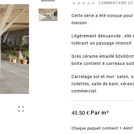





COMMENTAIRE (0)
Cette série a été conçue pour l
maison .
Légèrement dénuancée , elle 
tolérant un passage intensif.
Grès cérame émaillé 60x60cm 
boite contient 4 carreaux soi
Carrelage sol et mur: salon, 
toilettes, salle de bain, véra
commercial.

Par m²
45.50 €
Chaque paquet contient 1.44m²