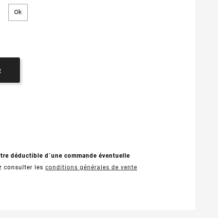
R
être déductible d´une commande éventuelle
z consulter les
conditions générales de vente