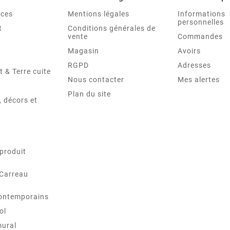
nces
Mentions légales
Informations
personnelles
t
Conditions générales de
vente
Commandes
Magasin
Avoirs
RGPD
Adresses
t & Terre cuite
Nous contacter
Mes alertes
Plan du site
 décors et
produit
 Carreau
ontemporains
ol
mural