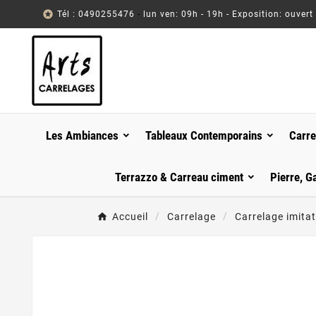

Tél : 0490255476
-
lun ven: 09h - 19h - Exposition: ouvert
Les Ambiances
Tableaux Contemporains
Carre
Terrazzo & Carreau ciment
Pierre, G
Accueil
Carrelage
Carrelage imitat