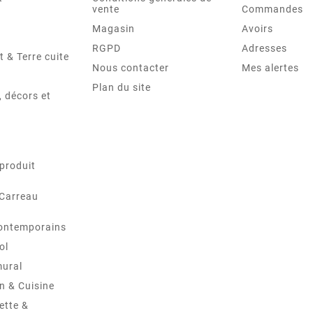
vente
Commandes
Magasin
Avoirs
RGPD
Adresses
t & Terre cuite
Nous contacter
Mes alertes
Plan du site
 décors et
produit
 Carreau
ontemporains
ol
mural
in & Cuisine
ette &