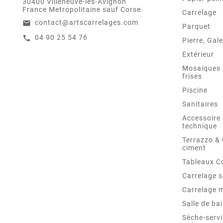
30400 Villeneuve-lès-Avignon
France Metropolitaine sauf Corse
Carrelage
contact@artscarrelages.com
email
Parquet
04 90 25 54 76
call
Pierre, Gale
Extérieur
Mosaiques ,
frises
Piscine
Sanitaires
Accessoire 
technique
Terrazzo &
ciment
Tableaux C
Carrelage s
Carrelage 
Salle de ba
Sèche-servi