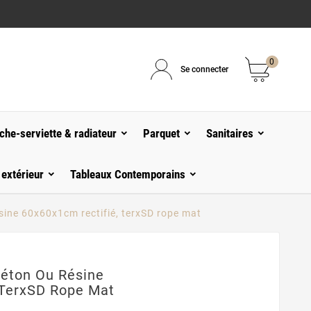
0
Se connecter
che-serviette & radiateur
Parquet
Sanitaires
 extérieur
Tableaux Contemporains
ésine 60x60x1cm rectifié, terxSD rope mat
Béton Ou Résine
 TerxSD Rope Mat