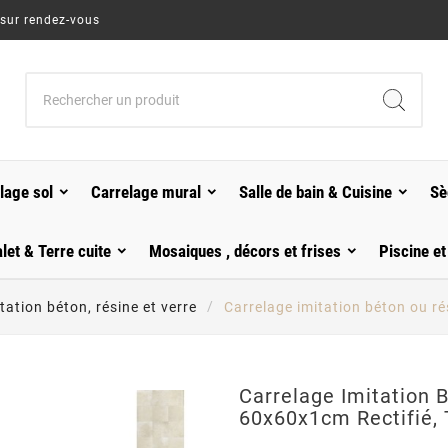
 sur rendez-vous
lage sol
Carrelage mural
Salle de bain & Cuisine
Sè
alet & Terre cuite
Mosaiques , décors et frises
Piscine et
tation béton, résine et verre
Carrelage imitation béton ou r
Carrelage Imitation 
60x60x1cm Rectifié,