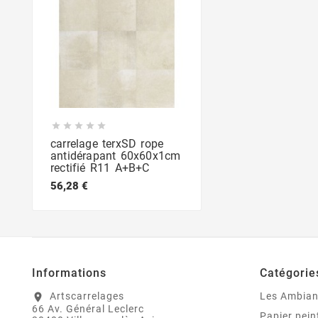





carrelage terxSD rope
antidérapant 60x60x1cm
rectifié R11 A+B+C
56,28 €
Informations
Catégorie
Artscarrelages
Les Ambia
location_on
66 Av. Général Leclerc
Papier pein