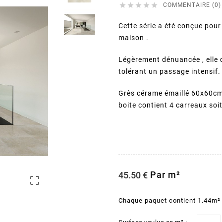





COMMENTAIRE (0)
Cette série a été conçue pour l
maison .
Légèrement dénuancée , elle 
tolérant un passage intensif.
Grès cérame émaillé 60x60cm 
boite contient 4 carreaux soi
Par m²
45.50 €

Chaque paquet contient 1.44m²