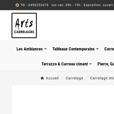

Tél : 0490255476
-
lun ven: 09h - 19h - Exposition: ouvert
Les Ambiances
Tableaux Contemporains
Carre
Terrazzo & Carreau ciment
Pierre, G
Accueil
Carrelage
Carrelage imi