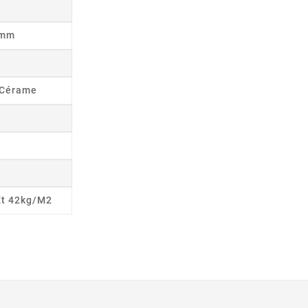
8mm
s Cérame
Et 42kg/m2