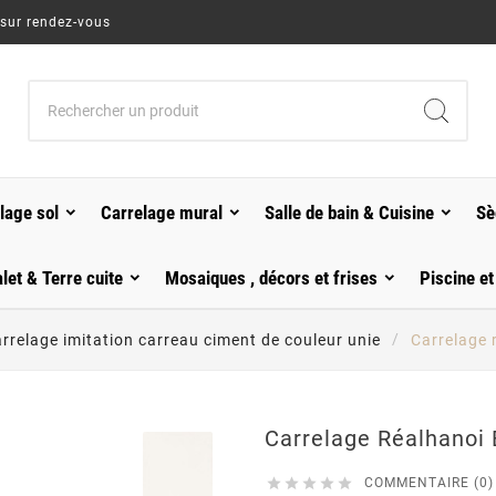
 sur rendez-vous
lage sol
Carrelage mural
Salle de bain & Cuisine
Sè
alet & Terre cuite
Mosaiques , décors et frises
Piscine et
rrelage imitation carreau ciment de couleur unie
Carrelage 
Carrelage Réalhanoi





COMMENTAIRE (0)