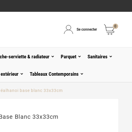
0
Se connecter
che-serviette & radiateur
Parquet
Sanitaires
 extérieur
Tableaux Contemporains
réalhanoi base blanc 33x33cm
 Base Blanc 33x33cm