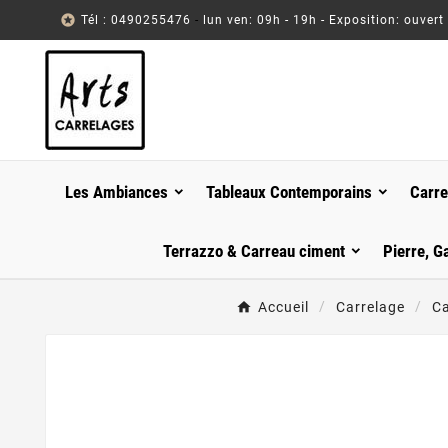

Tél : 0490255476
-
lun ven: 09h - 19h - Exposition: ouvert
Les Ambiances
Tableaux Contemporains
Carre
Terrazzo & Carreau ciment
Pierre, G
Accueil
Carrelage
Ca