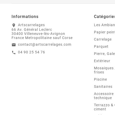
Informations
Catégorie
Artscarrelages
Les Ambia
location_on
66 Av. Général Leclerc
Papier pein
30400 Villeneuve-lès-Avignon
France Metropolitaine sauf Corse
Carrelage
contact@artscarrelages.com
email
Parquet
04 90 25 54 76
call
Pierre, Gale
Extérieur
Mosaiques ,
frises
Piscine
Sanitaires
Accessoire 
technique
Terrazzo &
ciment