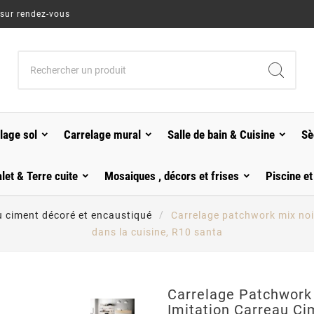
 sur rendez-vous
lage sol
Carrelage mural
Salle de bain & Cuisine
Sè
alet & Terre cuite
Mosaiques , décors et frises
Piscine et
u ciment décoré et encaustiqué
Carrelage patchwork mix noi
dans la cuisine, R10 santa
Carrelage Patchwork 
Imitation Carreau C