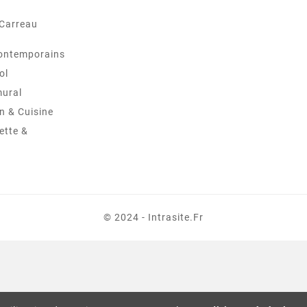
 Carreau
ontemporains
ol
mural
in & Cuisine
ette &
© 2024 - Intrasite.fr