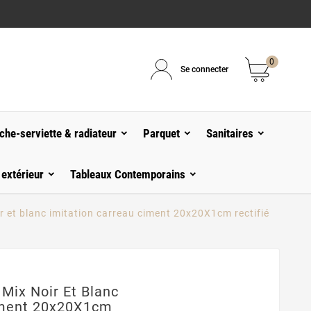
0
Se connecter
che-serviette & radiateur
Parquet
Sanitaires
 extérieur
Tableaux Contemporains
r et blanc imitation carreau ciment 20x20X1cm rectifié
Mix Noir Et Blanc
iment 20x20X1cm