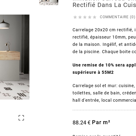
Rectifié Dans La Cui





COMMENTAIRE (0)
Carrelage 20x20 cm rectifié, 
rectifié, épaisseur 10mm, peu
de la maison. Ingélif, et anti
de la piscine. Chaque boite c
Une remise de 10% sera ap
supérieure à 55M2
Carrelage sol et mur: cuisine,
toilettes, salle de bain, créd
hall d'entrée, local commercia

Par m²
88.24 €