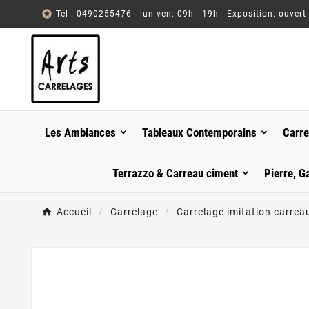

Tél : 0490255476
-
lun ven: 09h - 19h - Exposition: ouvert
Les Ambiances
Tableaux Contemporains
Carre
Terrazzo & Carreau ciment
Pierre, G
Accueil
Carrelage
Carrelage imitation carrea