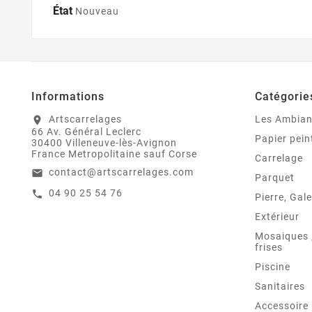
État
Nouveau
Informations
Catégorie
Artscarrelages
Les Ambia
location_on
66 Av. Général Leclerc
Papier pein
30400 Villeneuve-lès-Avignon
France Metropolitaine sauf Corse
Carrelage
contact@artscarrelages.com
email
Parquet
04 90 25 54 76
call
Pierre, Gale
Extérieur
Mosaiques ,
frises
Piscine
Sanitaires
Accessoire 