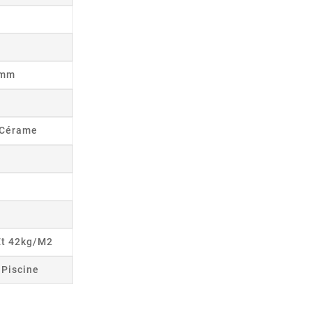
8mm
s Cérame
Et 42kg/m2
r Piscine