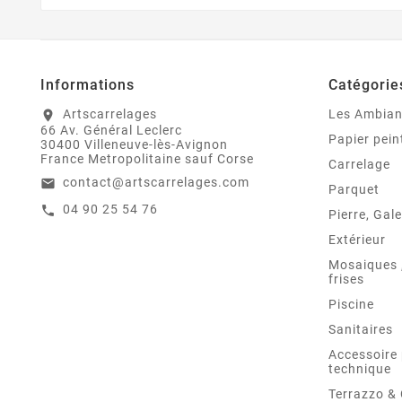
Informations
Catégorie
Artscarrelages
Les Ambia
location_on
66 Av. Général Leclerc
Papier pein
30400 Villeneuve-lès-Avignon
France Metropolitaine sauf Corse
Carrelage
contact@artscarrelages.com
email
Parquet
04 90 25 54 76
call
Pierre, Gale
Extérieur
Mosaiques ,
frises
Piscine
Sanitaires
Accessoire 
technique
Terrazzo &