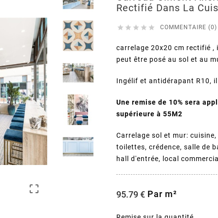
Rectifié Dans La Cui





COMMENTAIRE (0)
carrelage 20x20 cm rectifié ,
peut être posé au sol et au m
Ingélif et antidérapant R10, i
Une remise de 10% sera ap
supérieure à 55M2
Carrelage sol et mur: cuisine,
toilettes, crédence, salle de 
hall d'entrée, local commercia

Par m²
95.79 €
Remise sur la quantité