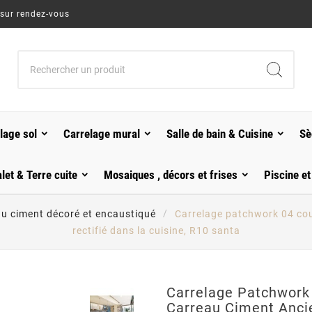
 sur rendez-vous
lage sol
Carrelage mural
Salle de bain & Cuisine
Sè
alet & Terre cuite
Mosaiques , décors et frises
Piscine et
au ciment décoré et encaustiqué
Carrelage patchwork 04 cou
rectifié dans la cuisine, R10 santa
Carrelage Patchwork 
Carreau Ciment Anci