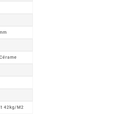
8mm
s Cérame
Et 42kg/m2