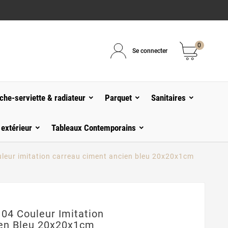
0
Se connecter
che-serviette & radiateur
Parquet
Sanitaires
 extérieur
Tableaux Contemporains
leur imitation carreau ciment ancien bleu 20x20x1cm
04 Couleur Imitation
en Bleu 20x20x1cm