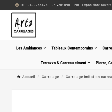

Tél : 0490255476
-
lun ven: 09h - 19h - Exposition: ouvert
Les Ambiances
Tableaux Contemporains
Carre
Terrazzo & Carreau ciment
Pierre, G
Accueil
Carrelage
Carrelage imitation carre