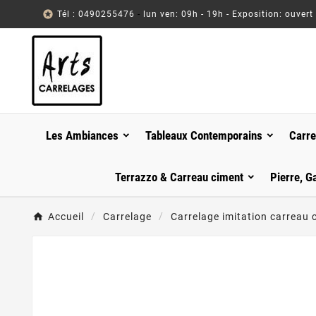

Tél : 0490255476
-
lun ven: 09h - 19h - Exposition: ouvert
Les Ambiances
Tableaux Contemporains
Carre
Terrazzo & Carreau ciment
Pierre, G
Accueil
Carrelage
Carrelage imitation carreau 