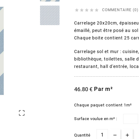





COMMENTAIRE (0)
Carrelage 20x20cm, épaisseu
émaillé, peut être posé au so
Chaque boite contient 25 car
Carrelage sol et mur : cuisine
bibliothèque, toilettes, salle
restaurant, hall d'entrée, loc
Par m²
46.80 €
Chaque paquet contient 1m²

Surface voulue en m² :
Quantité