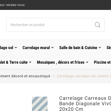
 sur rendez-vous
lage sol
Carrelage mural
Salle de bain & Cuisine
Sè
alet & Terre cuite
Mosaiques , décors et frises
Piscine et
ciment décoré et encaustiqué
Carrelage carreaux de ciment 
Carrelage Carreaux D
Bande Diagonale Viv
20x20 Cm