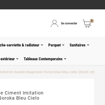
0
Se connecter
che-serviette & radiateur
Parquet
Sanitaires
 extérieur
Tableaux Contemporains
imitation bande diagonale VivGoroka bleu cielo 20x20 cm
e Ciment Imitation
Goroka Bleu Cielo