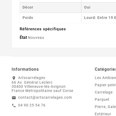
Décor
Oui
Poids
Lourd: Entre 19 
Références spécifiques
État
Nouveau
Informations
Catégorie
Artscarrelages
Les Ambia
location_on
66 Av. Général Leclerc
Papier pein
30400 Villeneuve-lès-Avignon
France Metropolitaine sauf Corse
Carrelage
contact@artscarrelages.com
email
Parquet
04 90 25 54 76
call
Pierre, Gale
Extérieur