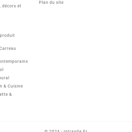
Plan du site
 décors et
produit
 Carreau
ontemporains
ol
mural
in & Cuisine
ette &
© 2024 - Intrasite.fr