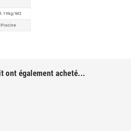
 À 19kg/m2
r Piscine
it ont également acheté...