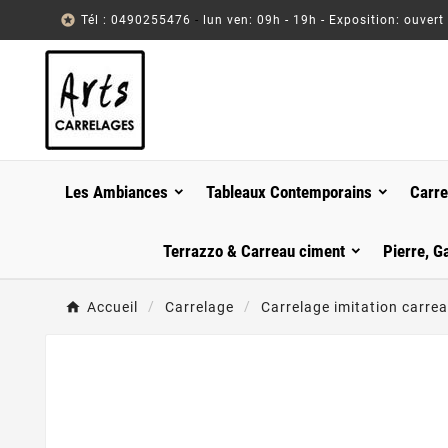

Tél : 0490255476
-
lun ven: 09h - 19h - Exposition: ouvert
Les Ambiances
Tableaux Contemporains
Carre
Terrazzo & Carreau ciment
Pierre, G
Accueil
Carrelage
Carrelage imitation carre