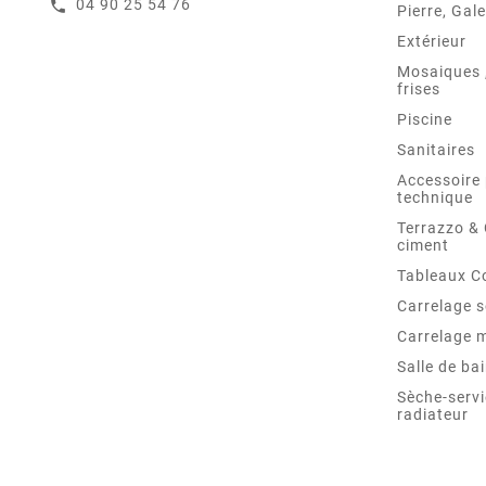
04 90 25 54 76
call
Pierre, Gale
Extérieur
Mosaiques ,
frises
Piscine
Sanitaires
Accessoire 
technique
Terrazzo &
ciment
Tableaux C
Carrelage s
Carrelage 
Salle de ba
Sèche-servi
radiateur