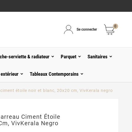
0
Se connecter
che-serviette & radiateur
Parquet
Sanitaires
 extérieur
Tableaux Contemporains
ciment étoile noir et blanc, 20x20 cm, VivKerala negro
Carreau Ciment Étoile
 Cm, VivKerala Negro