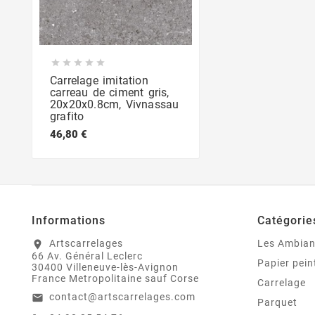





Carrelage imitation
carreau de ciment gris,
20x20x0.8cm, Vivnassau
grafito
46,80 €
Informations
Catégorie
Artscarrelages
Les Ambia
location_on
66 Av. Général Leclerc
Papier pein
30400 Villeneuve-lès-Avignon
France Metropolitaine sauf Corse
Carrelage
contact@artscarrelages.com
email
Parquet