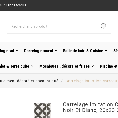
 sur rendez-vous
lage sol
Carrelage mural
Salle de bain & Cuisine
Sè
alet & Terre cuite
Mosaiques , décors et frises
Piscine et
au ciment décoré et encaustiqué
Carrelage imitation carreau 
Carrelage Imitation 
Noir Et Blanc, 20x20