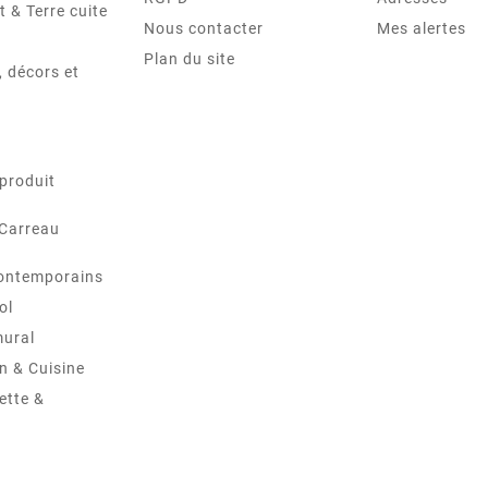
t & Terre cuite
Nous contacter
Mes alertes
Plan du site
 décors et
produit
 Carreau
ontemporains
ol
mural
in & Cuisine
ette &