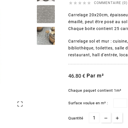





COMMENTAIRE (0)
Carrelage 20x20cm, épaisseu
émaillé, peut être posé au so
Chaque boite contient 25 car
Carrelage sol et mur : cuisine
bibliothèque, toilettes, salle
restaurant, hall d'entrée, loc
Par m²
46.80 €
Chaque paquet contient 1m²

Surface voulue en m² :
Quantité