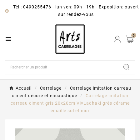
Tél : 0490255476
-
lun ven: 09h - 19h - Exposition: ouvert

sur rendez-vous
0

Accueil
Carrelage
Carrelage imitation carreau
ciment décoré et encaustiqué
Carrelage imitation
carreau ciment gris 20x20cm VivLadhaki grès cérame
émaillé sol et mur