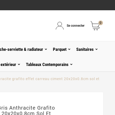
0
Se connecter
che-serviette & radiateur
Parquet
Sanitaires
 extérieur
Tableaux Contemporains
hracite grafito effet carreau ciment 20x20x0.8cm sol et
ris Anthracite Grafito
t 20x20x0.8cm Sol Et