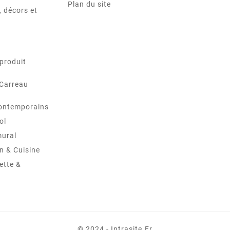
Plan du site
 décors et
produit
 Carreau
ontemporains
ol
mural
in & Cuisine
ette &
© 2024 - Intrasite.fr