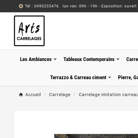

Tél : 0490255476
-
lun ven: 09h - 19h - Exposition: ouvert
Les Ambiances
Tableaux Contemporains
Carre
Terrazzo & Carreau ciment
Pierre, G
Accueil
Carrelage
Carrelage imitation carrea