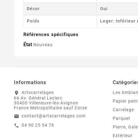
Décor
Oui
Poids
Leger: Inférieur
Références spécifiques
État
Nouveau
Informations
Catégorie
Artscarrelages
Les Ambia
location_on
66 Av. Général Leclerc
Papier pein
30400 Villeneuve-lès-Avignon
France Metropolitaine sauf Corse
Carrelage
contact@artscarrelages.com
email
Parquet
04 90 25 54 76
call
Pierre, Gale
Extérieur