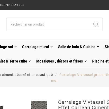
 sur rendez-vous
lage sol
Carrelage mural
Salle de bain & Cuisine
Sè
alet & Terre cuite
Mosaiques , décors et frises
Piscine et
u ciment décoré et encaustiqué
Carrelage Vivtassel gris ant
mur
Carrelage Vivtassel G
Effet Carreau Cimen