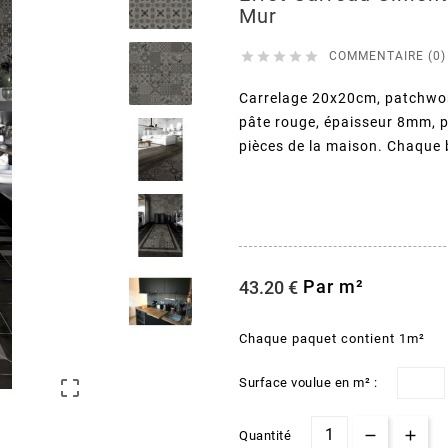
Mur





COMMENTAIRE (0)
Carrelage 20x20cm, patchwork
pâte rouge, épaisseur 8mm, p
pièces de la maison. Chaque 
Par m²
43.20 €
Chaque paquet contient 1m²
Surface voulue en m² :

Quantité