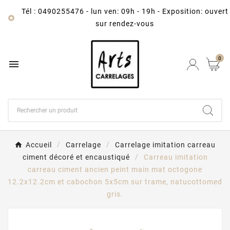
Tél : 0490255476
-
lun ven: 09h - 19h - Exposition: ouvert

sur rendez-vous
0

Accueil
Carrelage
Carrelage imitation carreau
ciment décoré et encaustiqué
Carreau imitation
carreau ciment ancien peint main mat octogone
12.2x12.2cm et cabochon 5x5cm sur trame, natucottomed
gris.