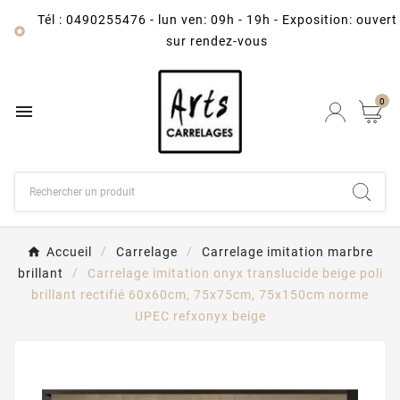
Tél : 0490255476
-
lun ven: 09h - 19h - Exposition: ouvert

sur rendez-vous
0

Accueil
Carrelage
Carrelage imitation marbre
brillant
Carrelage imitation onyx translucide beige poli
brillant rectifié 60x60cm, 75x75cm, 75x150cm norme
UPEC refxonyx beige