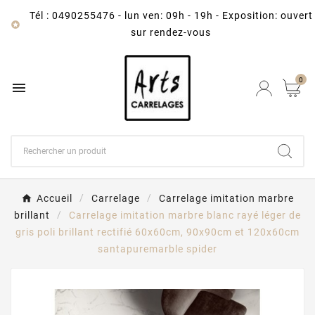
Tél : 0490255476
-
lun ven: 09h - 19h - Exposition: ouvert

sur rendez-vous
0

Accueil
Carrelage
Carrelage imitation marbre
brillant
Carrelage imitation marbre blanc rayé léger de
gris poli brillant rectifié 60x60cm, 90x90cm et 120x60cm
santapuremarble spider