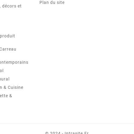
Plan du site
 décors et
produit
 Carreau
ontemporains
ol
mural
in & Cuisine
ette &
© 2024 - Intrasite.fr