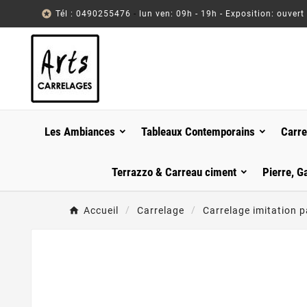

Tél : 0490255476
-
lun ven: 09h - 19h - Exposition: ouvert
Les Ambiances
Tableaux Contemporains
Carre
Terrazzo & Carreau ciment
Pierre, G
Accueil
Carrelage
Carrelage imitation p