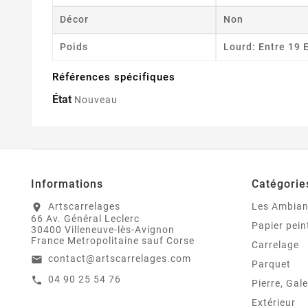
Décor
Non
Poids
Lourd: Entre 19 
Références spécifiques
État
Nouveau
Informations
Catégorie
Artscarrelages
Les Ambia
location_on
66 Av. Général Leclerc
Papier pein
30400 Villeneuve-lès-Avignon
France Metropolitaine sauf Corse
Carrelage
contact@artscarrelages.com
email
Parquet
04 90 25 54 76
call
Pierre, Gale
Extérieur