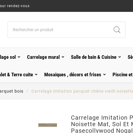
 sur rendez-vous
lage sol
Carrelage mural
Salle de bain & Cuisine
Sè
alet & Terre cuite
Mosaiques , décors et frises
Piscine et
arquet bois
Carrelage imitation parquet chêne vieilli noise
Carrelage Imitation P
Noisette Mat, Sol Et
Pasecollywood Nogal