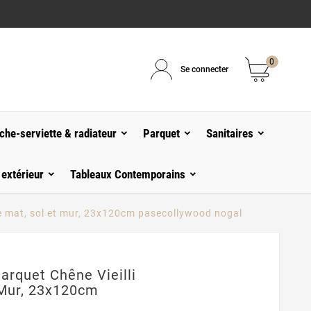
0
Se connecter
che-serviette & radiateur
Parquet
Sanitaires
 extérieur
Tableaux Contemporains
tte mat, sol et mur, 23x120cm pasecollywood nogal
arquet Chêne Vieilli
 Mur, 23x120cm