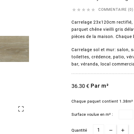





COMMENTAIRE (0)
Carrelage 23x120cm rectifié,
parquet chêne vieilli gris dél
pièces de la maison. Chaque 
Carrelage sol et mur: salon, 
toilettes, crédence, patio, vé
bar, véranda, local commercia
Par m²
36.30 €
Chaque paquet contient 1.38m²

Surface voulue en m² :
Quantité